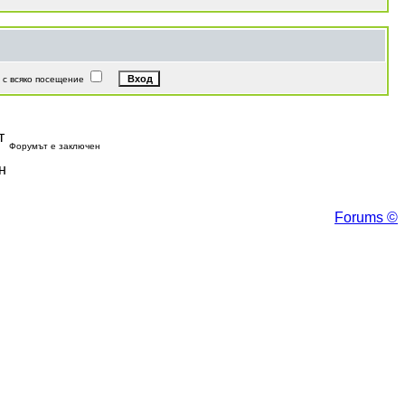
с всяко посещение
Форумът е заключен
Forums ©