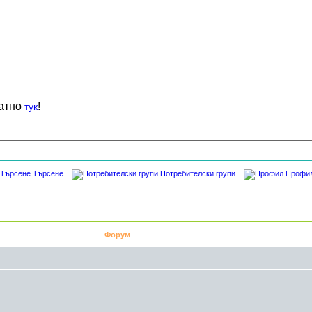
латно
!
тук
Търсене
Потребителски групи
Профи
Форум