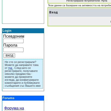
Регистрирани потребители: Нула
Тези данни са базирани на активността на потреб
Вход
Login
Псевдоним
Парола
Не сте се регистрирали?
Можете да направите това
от
тук
. След като се
регистрирате, получавате
няколко предимства -
можете да променяте
изгледа, да конфигурирате
коментарите и публикувате
съобщения със Вашето име
Forums
Форума на