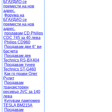
БГАУДИО се
премести на нов
адрес.
Форума на
БГАУДИО се
премести на нов
адрес.
продавам CD Philips
CDC 745 за 40 лева
Philips CD960
Продавам две 6" ви
басчета
Продавам дек
Technics RS-BX404
Продавам тунер
Technics ST-G460
Как го прави Олег
Рулит
Продавам
транзисторен
ресивър JVC за 140
лева
Купувам лампомер
TESLA BM215A
Продавам