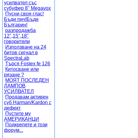
усилвател със
субуфер 8" Megavox
Пусни своя глас!
Бъди пич!Бъди
Българин!
разпродажба
12",15",18"
говорители
Използване на 24
битов сигнал в
SpectraLab
Търся Fostex fe 126
Китосване или
рязане ?
МОЯТ ПОСЛЕДЕН
ЛАМПОВ
УСИЛВАТЕЛ
Продавам активен
суб Harman/Kardon с
дефект
Пустите му
АМЕРИКАНЦИ
Подкрепете и този
форум...