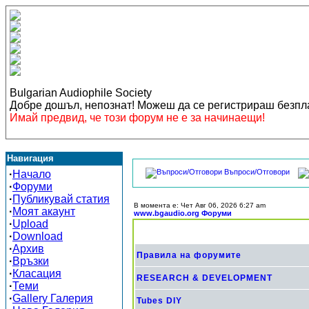
Bulgarian Audiophile Society
Добре дошъл, непознат! Можеш да се регистрираш безп
Имай предвид, че този форум не е за начинаещи!
Навигация
Въпроси/Отговори
·
Начало
·
Форуми
·
Публикувай статия
В момента е: Чет Авг 06, 2026 6:27 am
·
Моят акаунт
www.bgaudio.org Форуми
·
Upload
·
Download
·
Архив
Правила на форумите
·
Връзки
·
Класация
RESEARCH & DEVELOPMENT
·
Теми
·
Gallery Галерия
Tubes DIY