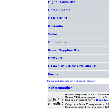
Digital Audio DIY
Home Cinema
CAR AUDIO
ProAudio
Video
Conductors
Power Supplies DIY
ВСИЧКО
НАЧАЛНО ИН-ФОРУМ-ИРАНЕ
Кошче
Маркирай като прочетени всички форуми
Кой е онлайн?
Нашите потребители са написали
8
Имаме
9548
регистрирани потребит
Най-новият потребител е
NicoleTyre
Общо онлайн са
83
потребители: 0 
Най-много потребители онлайн:
342