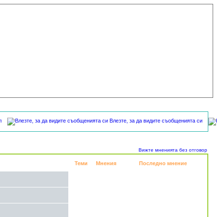
л
Влезте, за да видите съобщенията си
Вижте мненията без отговор
Теми
Мнения
Последно мнение