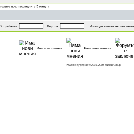
ителите през последните 5 минути
Потребител:
Парола:
Искам да влизам автоматично 
Има нови мнения
Няма нови мнения
Powered by
phpBB
© 2001, 2005 phpBB Group