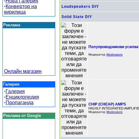
·
Нова Галерия
·
Конвертор на
Loudspeakers DIY
кирилица
Solid State DIY
Реклама
Полупроводникови усилва
Модератор
Moderators
Онлайн магазин
Галерия
·
Галерия
·
Енциклопедия
·
Пропаганда
CHIP (CHEAP) AMPS
HIGHLY INTEGRATED AMPLIFI
Модератор
Moderators
Реклама от Google