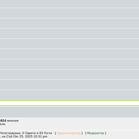
6824
мнения
ели
Регистрирани, 0 Скрити и 83 Гости [
Администратор
] [
Модератор
]
, на Съб Окт 25, 2025 10:31 pm