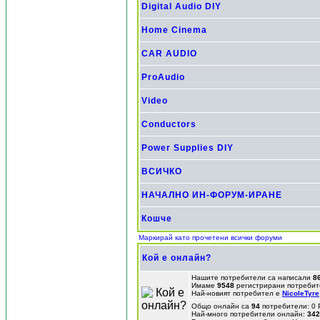
Digital Audio DIY
Home Cinema
CAR AUDIO
ProAudio
Video
Conductors
Power Supplies DIY
ВСИЧКО
НАЧАЛНО ИН-ФОРУМ-ИРАНЕ
Кошче
Маркирай като прочетени всички форуми
Кой е онлайн?
Нашите потребители са написали
8
Имаме
9548
регистрирани потребит
Най-новият потребител е
NicoleTyre
Общо онлайн са
94
потребители: 0 
Най-много потребители онлайн:
342