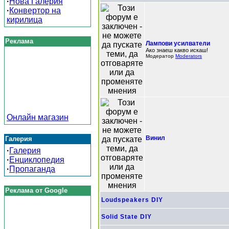
·
Нова Галерия
·
Конвертор на
кирилица
Реклама
Лампови усилватели
Ако знаеш какво искаш!
Модератор
Moderators
Онлайн магазин
Винил
Галерия
·
Галерия
·
Енциклопедия
·
Пропаганда
Реклама от Google
Loudspeakers DIY
Solid State DIY