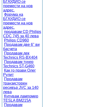
БГАУДИО се
премести на нов
адрес.
Форума на
БГАУДИО се
премести на нов
адрес.
продавам CD Philips
CDC 745 за 40 лева
Philips CD960
Продавам две 6" ви
басчета
Продавам дек
Technics RS-BX404
Продавам тунер
Technics ST-G460
Как го прави Олег
Рулит
Продавам
транзисторен
ресивър JVC за 140
лева
Купувам лампомер
TESLA BM215A
Продавам