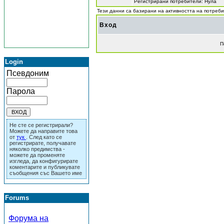
Регистрирани потребители: Нула
Тези данни са базирани на активността на потреб
Вход
П
Login
Псевдоним
Парола
Не сте се регистрирали?
Можете да направите това
от
тук
. След като се
регистрирате, получавате
няколко предимства -
можете да променяте
изгледа, да конфигурирате
коментарите и публикувате
съобщения със Вашето име
Forums
Форума на