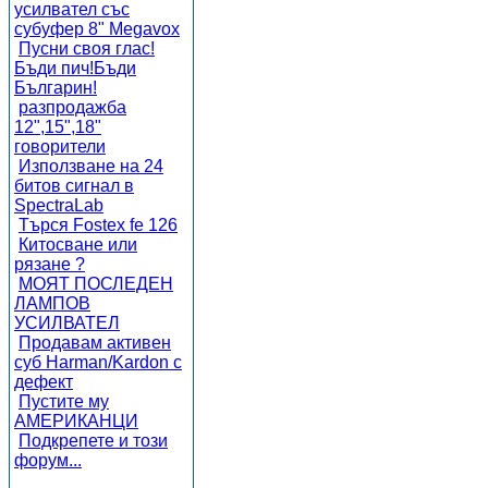
усилвател със
субуфер 8" Megavox
Пусни своя глас!
Бъди пич!Бъди
Българин!
разпродажба
12",15",18"
говорители
Използване на 24
битов сигнал в
SpectraLab
Търся Fostex fe 126
Китосване или
рязане ?
МОЯТ ПОСЛЕДЕН
ЛАМПОВ
УСИЛВАТЕЛ
Продавам активен
суб Harman/Kardon с
дефект
Пустите му
АМЕРИКАНЦИ
Подкрепете и този
форум...