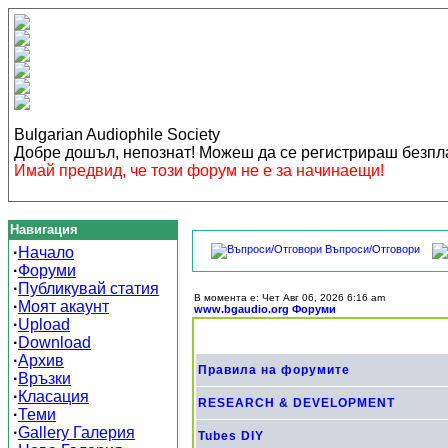
Bulgarian Audiophile Society
Добре дошъл, непознат! Можеш да се регистрираш безп
Имай предвид, че този форум не е за начинаещи!
Навигация
Въпроси/Отговори
·
Начало
·
Форуми
·
Публикувай статия
В момента е: Чет Авг 06, 2026 6:16 am
·
Моят акаунт
www.bgaudio.org Форуми
·
Upload
·
Download
·
Архив
Правила на форумите
·
Връзки
·
Класация
RESEARCH & DEVELOPMENT
·
Теми
·
Gallery Галерия
Tubes DIY