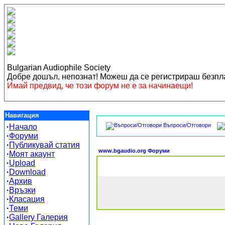
Bulgarian Audiophile Society
Добре дошъл, непознат! Можеш да се регистрираш безп
Имай предвид, че този форум не е за начинаещи!
Навигация
Въпроси/Отговори
·
Начало
·
Форуми
·
Публикувай статия
www.bgaudio.org Форуми
·
Моят акаунт
·
Upload
·
Download
·
Архив
·
Връзки
·
Класация
·
Теми
·
Gallery Галерия