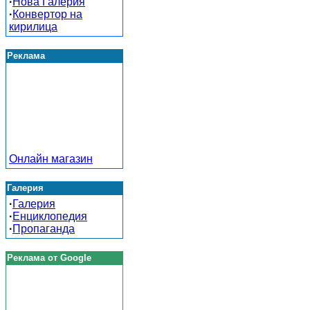
·
Нова Галерия
·
Конвертор на
кирилица
Реклама
Онлайн магазин
Галерия
·
Галерия
·
Енциклопедия
·
Пропаганда
Реклама от Google