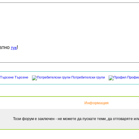
латно
!
тук
Търсене
Потребителски групи
Профи
Информация
Този форум е заключен - не можете да пускате теми, да отговаряте и