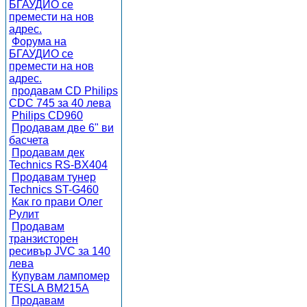
БГАУДИО се
премести на нов
адрес.
Форума на
БГАУДИО се
премести на нов
адрес.
продавам CD Philips
CDC 745 за 40 лева
Philips CD960
Продавам две 6" ви
басчета
Продавам дек
Technics RS-BX404
Продавам тунер
Technics ST-G460
Как го прави Олег
Рулит
Продавам
транзисторен
ресивър JVC за 140
лева
Купувам лампомер
TESLA BM215A
Продавам