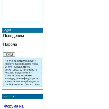
Login
Псевдоним
Парола
Не сте се регистрирали?
Можете да направите това
от
тук
. След като се
регистрирате, получавате
няколко предимства -
можете да променяте
изгледа, да конфигурирате
коментарите и публикувате
съобщения със Вашето име
Forums
Форума на