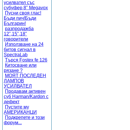
усилвател със
субуфер 8" Megavox
Пусни своя глас!
Бъди пич!Бъди
Българин!
разпродажба
12",15",18"
говорители
Използване на 24
битов сигнал в
SpectraLab
Търся Fostex fe 126
Китосване или
рязане ?
МОЯТ ПОСЛЕДЕН
ЛАМПОВ
УСИЛВАТЕЛ
Продавам активен
суб Harman/Kardon с
дефект
Пустите му
АМЕРИКАНЦИ
Подкрепете и този
форум...