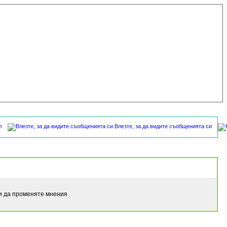
л
Влезте, за да видите съобщенията си
ли да променяте мнения