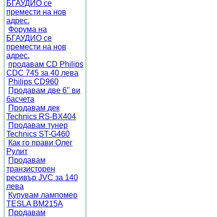
БГАУДИО се
премести на нов
адрес.
Форума на
БГАУДИО се
премести на нов
адрес.
продавам CD Philips
CDC 745 за 40 лева
Philips CD960
Продавам две 6" ви
басчета
Продавам дек
Technics RS-BX404
Продавам тунер
Technics ST-G460
Как го прави Олег
Рулит
Продавам
транзисторен
ресивър JVC за 140
лева
Купувам лампомер
TESLA BM215A
Продавам