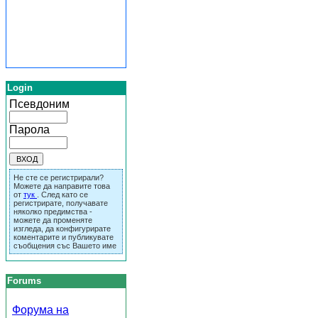
Login
Псевдоним
Парола
Не сте се регистрирали?
Можете да направите това
от
тук
. След като се
регистрирате, получавате
няколко предимства -
можете да променяте
изгледа, да конфигурирате
коментарите и публикувате
съобщения със Вашето име
Forums
Форума на