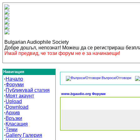
Bulgarian Audiophile Society
Добре дошъл, непознат! Можеш да се регистрираш безп
Имай предвид, че този форум не е за начинаещи!
Навигация
Въпроси/Отговори
·
Начало
·
Форуми
·
Публикувай статия
www.bgaudio.org Форуми
·
Моят акаунт
·
Upload
·
Download
·
Архив
·
Връзки
·
Класация
·
Теми
·
Gallery Галерия