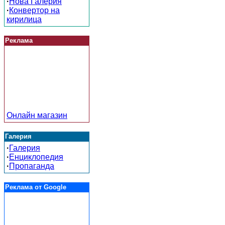
·
Нова Галерия
·
Конвертор на
кирилица
Реклама
Онлайн магазин
Галерия
·
Галерия
·
Енциклопедия
·
Пропаганда
Реклама от Google