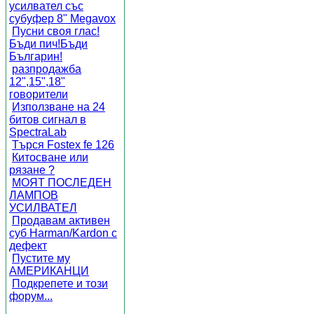
усилвател със
субуфер 8" Megavox
Пусни своя глас!
Бъди пич!Бъди
Българин!
разпродажба
12",15",18"
говорители
Използване на 24
битов сигнал в
SpectraLab
Търся Fostex fe 126
Китосване или
рязане ?
МОЯТ ПОСЛЕДЕН
ЛАМПОВ
УСИЛВАТЕЛ
Продавам активен
суб Harman/Kardon с
дефект
Пустите му
АМЕРИКАНЦИ
Подкрепете и този
форум...