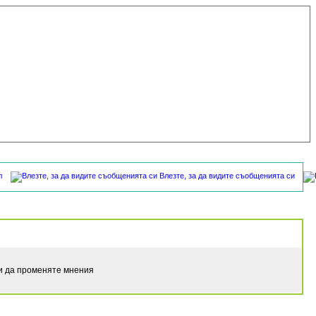
л
Влезте, за да видите съобщенията си
ли да променяте мнения