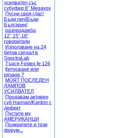
усилвател със
субуфер 8" Megavox
Пусни своя глас!
Бъди пич!Бъди
Българин!
разпродажба
12",15",18"
говорители
Използване на 24
битов сигнал в
SpectraLab
Търся Fostex fe 126
Китосване или
рязане ?
МОЯТ ПОСЛЕДЕН
ЛАМПОВ
УСИЛВАТЕЛ
Продавам активен
суб Harman/Kardon с
дефект
Пустите му
АМЕРИКАНЦИ
Подкрепете и този
форум...