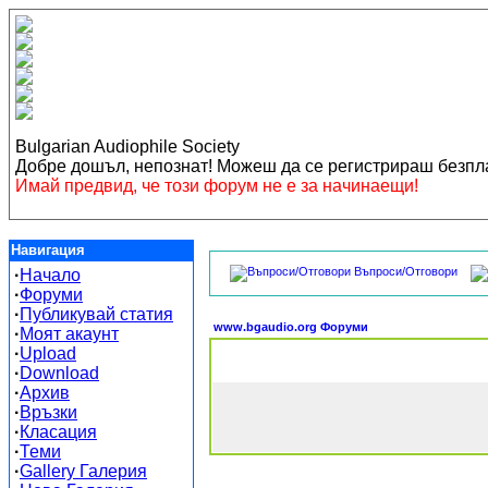
Bulgarian Audiophile Society
Добре дошъл, непознат! Можеш да се регистрираш безп
Имай предвид, че този форум не е за начинаещи!
Навигация
Въпроси/Отговори
·
Начало
·
Форуми
·
Публикувай статия
www.bgaudio.org Форуми
·
Моят акаунт
·
Upload
·
Download
·
Архив
·
Връзки
·
Класация
·
Теми
·
Gallery Галерия