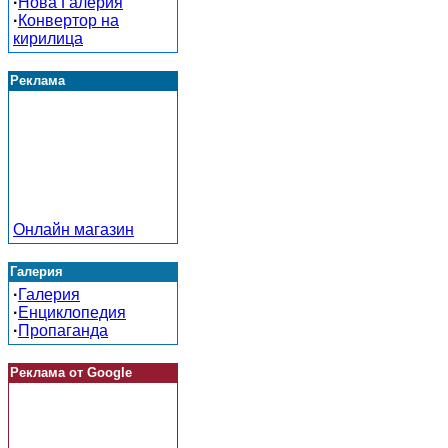
·
Нова Галерия
·
Конвертор на
кирилица
Реклама
Онлайн магазин
Галерия
·
Галерия
·
Енциклопедия
·
Пропаганда
Реклама от Google