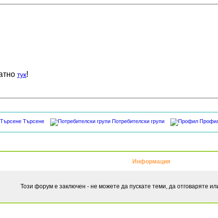
латно
!
тук
Търсене
Потребителски групи
Профи
Информация
Този форум е заключен - не можете да пускате теми, да отговаряте и