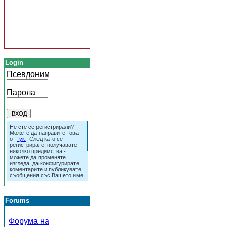
Login
Псевдоним
Парола
Не сте се регистрирали?
Можете да направите това
от
тук
. След като се
регистрирате, получавате
няколко предимства -
можете да променяте
изгледа, да конфигурирате
коментарите и публикувате
съобщения със Вашето име
Forums
Форума на