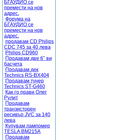
БГАУДИО се
премести на нов
адрес.
Форума на
БГАУДИО се
премести на нов
адрес.
продавам CD Philips
CDC 745 за 40 лева
Philips CD960
Продавам две 6" ви
басчета
Продавам дек
Technics RS-BX404
Продавам тунер
Technics ST-G460
Как го прави Олег
Рулит
Продавам
транзисторен
ресивър JVC за 140
лева
Купувам лампомер
TESLA BM215A
Продавам