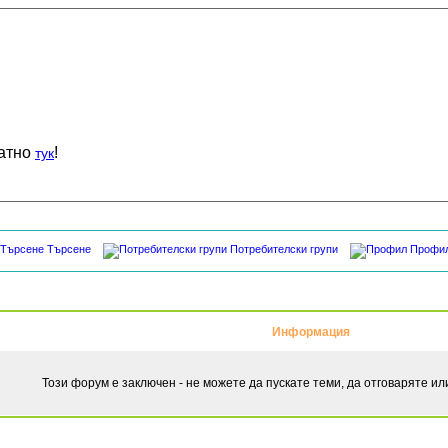
латно
!
тук
Търсене
Потребителски групи
Профи
Информация
Този форум е заключен - не можете да пускате теми, да отговаряте и