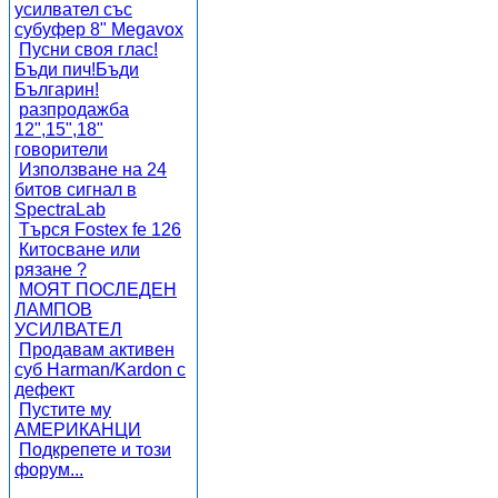
усилвател със
субуфер 8" Megavox
Пусни своя глас!
Бъди пич!Бъди
Българин!
разпродажба
12",15",18"
говорители
Използване на 24
битов сигнал в
SpectraLab
Търся Fostex fe 126
Китосване или
рязане ?
МОЯТ ПОСЛЕДЕН
ЛАМПОВ
УСИЛВАТЕЛ
Продавам активен
суб Harman/Kardon с
дефект
Пустите му
АМЕРИКАНЦИ
Подкрепете и този
форум...