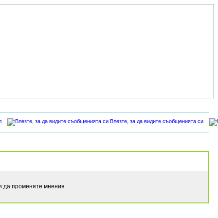
л
Влезте, за да видите съобщенията си
ли да променяте мнения