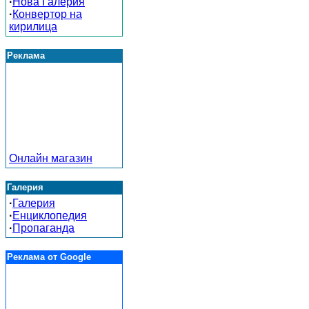
·
Нова Галерия
·
Конвертор на
кирилица
Реклама
Онлайн магазин
Галерия
·
Галерия
·
Енциклопедия
·
Пропаганда
Реклама от Google