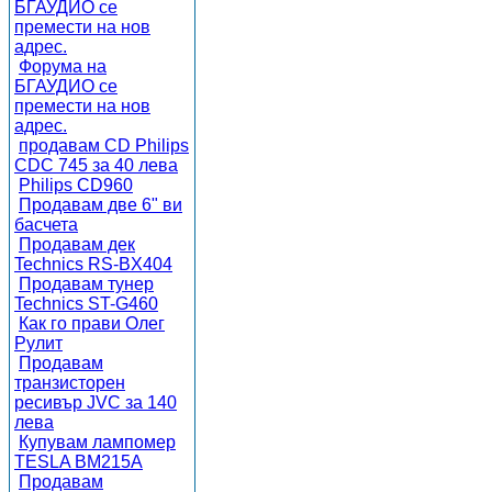
БГАУДИО се
премести на нов
адрес.
Форума на
БГАУДИО се
премести на нов
адрес.
продавам CD Philips
CDC 745 за 40 лева
Philips CD960
Продавам две 6" ви
басчета
Продавам дек
Technics RS-BX404
Продавам тунер
Technics ST-G460
Как го прави Олег
Рулит
Продавам
транзисторен
ресивър JVC за 140
лева
Купувам лампомер
TESLA BM215A
Продавам