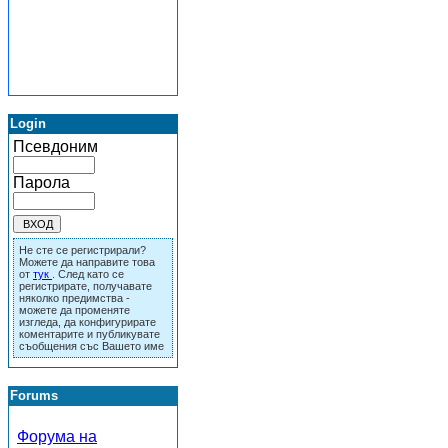
Login
Псевдоним
Парола
Не сте се регистрирали?
Можете да направите това
от
тук
. След като се
регистрирате, получавате
няколко предимства -
можете да променяте
изгледа, да конфигурирате
коментарите и публикувате
съобщения със Вашето име
Forums
Форума на