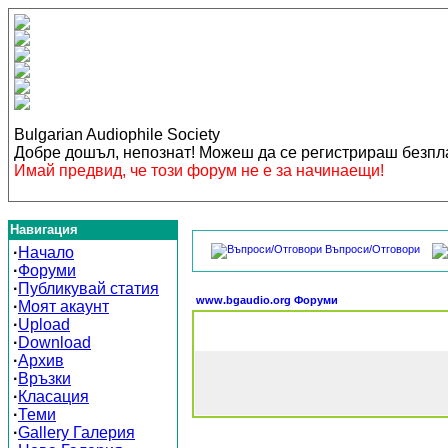
Bulgarian Audiophile Society
Добре дошъл, непознат! Можеш да се регистрираш безп
Имай предвид, че този форум не е за начинаещи!
Навигация
Въпроси/Отговори
·
Начало
·
Форуми
·
Публикувай статия
www.bgaudio.org Форуми
·
Моят акаунт
·
Upload
·
Download
·
Архив
·
Връзки
·
Класация
·
Теми
·
Gallery Галерия