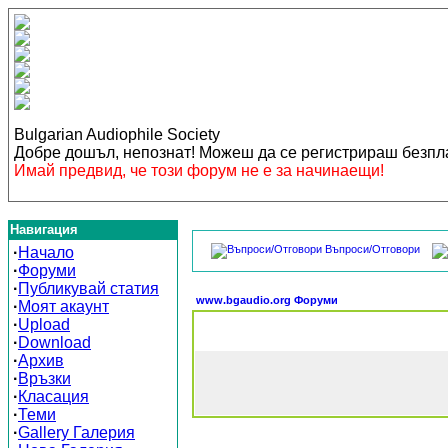
Bulgarian Audiophile Society
Добре дошъл, непознат! Можеш да се регистрираш безп
Имай предвид, че този форум не е за начинаещи!
Навигация
Въпроси/Отговори
·
Начало
·
Форуми
·
Публикувай статия
www.bgaudio.org Форуми
·
Моят акаунт
·
Upload
·
Download
·
Архив
·
Връзки
·
Класация
·
Теми
·
Gallery Галерия