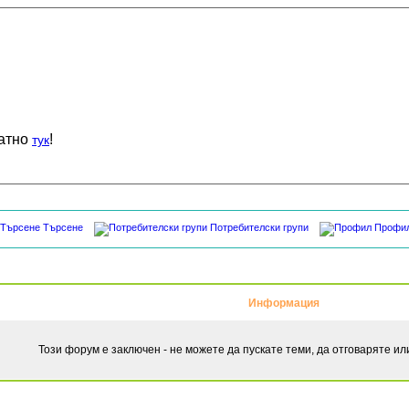
латно
!
тук
Търсене
Потребителски групи
Профи
Информация
Този форум е заключен - не можете да пускате теми, да отговаряте и