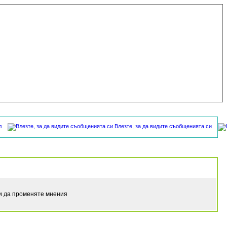
л
Влезте, за да видите съобщенията си
ли да променяте мнения