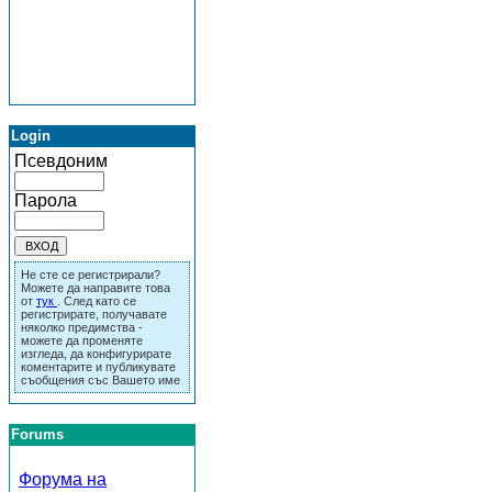
Login
Псевдоним
Парола
Не сте се регистрирали?
Можете да направите това
от
тук
. След като се
регистрирате, получавате
няколко предимства -
можете да променяте
изгледа, да конфигурирате
коментарите и публикувате
съобщения със Вашето име
Forums
Форума на