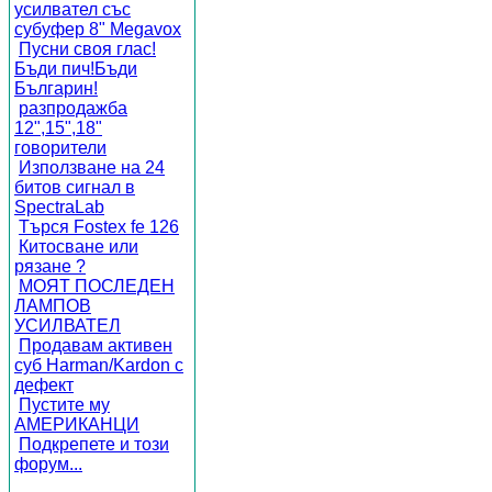
усилвател със
субуфер 8" Megavox
Пусни своя глас!
Бъди пич!Бъди
Българин!
разпродажба
12",15",18"
говорители
Използване на 24
битов сигнал в
SpectraLab
Търся Fostex fe 126
Китосване или
рязане ?
МОЯТ ПОСЛЕДЕН
ЛАМПОВ
УСИЛВАТЕЛ
Продавам активен
суб Harman/Kardon с
дефект
Пустите му
АМЕРИКАНЦИ
Подкрепете и този
форум...