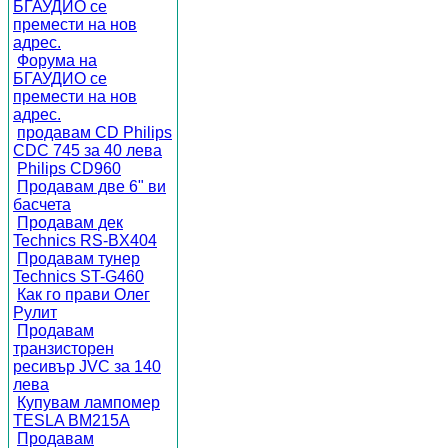
БГАУДИО се
премести на нов
адрес.
Форума на
БГАУДИО се
премести на нов
адрес.
продавам CD Philips
CDC 745 за 40 лева
Philips CD960
Продавам две 6" ви
басчета
Продавам дек
Technics RS-BX404
Продавам тунер
Technics ST-G460
Как го прави Олег
Рулит
Продавам
транзисторен
ресивър JVC за 140
лева
Купувам лампомер
TESLA BM215A
Продавам