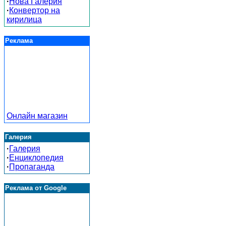
·
Нова Галерия
·
Конвертор на
кирилица
Реклама
Онлайн магазин
Галерия
·
Галерия
·
Енциклопедия
·
Пропаганда
Реклама от Google