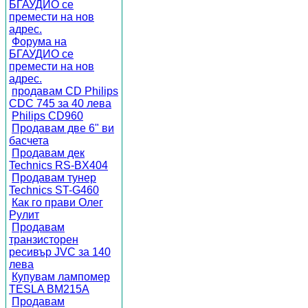
БГАУДИО се
премести на нов
адрес.
Форума на
БГАУДИО се
премести на нов
адрес.
продавам CD Philips
CDC 745 за 40 лева
Philips CD960
Продавам две 6" ви
басчета
Продавам дек
Technics RS-BX404
Продавам тунер
Technics ST-G460
Как го прави Олег
Рулит
Продавам
транзисторен
ресивър JVC за 140
лева
Купувам лампомер
TESLA BM215A
Продавам