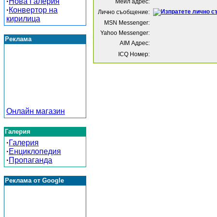
·
Нова Галерия
Мейл адрес:
·
Конвертор на
Лично съобщение:
кирилица
MSN Messenger:
Yahoo Messenger:
Реклама
AIM Адрес:
ICQ Номер:
Онлайн магазин
Галерия
·
Галерия
·
Енциклопедия
·
Пропаганда
Реклама от Google