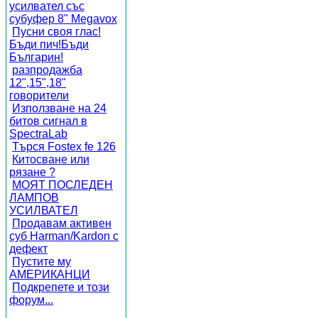
усилвател със
субуфер 8" Megavox
Пусни своя глас!
Бъди пич!Бъди
Българин!
разпродажба
12",15",18"
говорители
Използване на 24
битов сигнал в
SpectraLab
Търся Fostex fe 126
Китосване или
рязане ?
МОЯТ ПОСЛЕДЕН
ЛАМПОВ
УСИЛВАТЕЛ
Продавам активен
суб Harman/Kardon с
дефект
Пустите му
АМЕРИКАНЦИ
Подкрепете и този
форум...