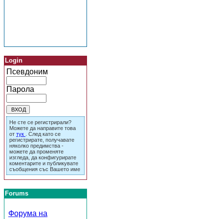
Login
Псевдоним
Парола
Не сте се регистрирали?
Можете да направите това
от
тук
. След като се
регистрирате, получавате
няколко предимства -
можете да променяте
изгледа, да конфигурирате
коментарите и публикувате
съобщения със Вашето име
Forums
Форума на