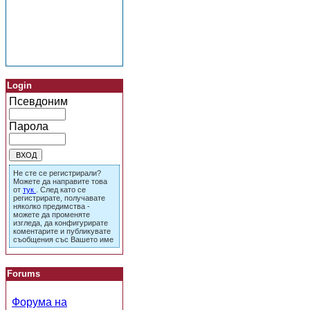
Login
Псевдоним
Парола
Не сте се регистрирали?
Можете да направите това
от
тук
. След като се
регистрирате, получавате
няколко предимства -
можете да променяте
изгледа, да конфигурирате
коментарите и публикувате
съобщения със Вашето име
Forums
Форума на