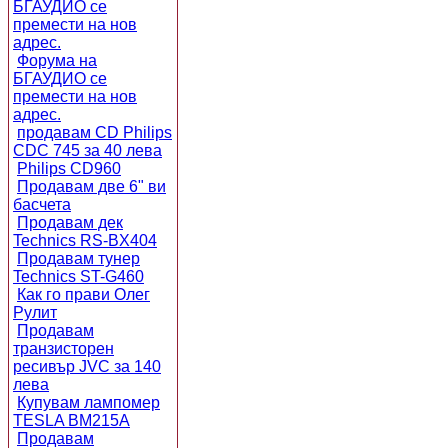
БГАУДИО се
премести на нов
адрес.
Форума на
БГАУДИО се
премести на нов
адрес.
продавам CD Philips
CDC 745 за 40 лева
Philips CD960
Продавам две 6" ви
басчета
Продавам дек
Technics RS-BX404
Продавам тунер
Technics ST-G460
Как го прави Олег
Рулит
Продавам
транзисторен
ресивър JVC за 140
лева
Купувам лампомер
TESLA BM215A
Продавам