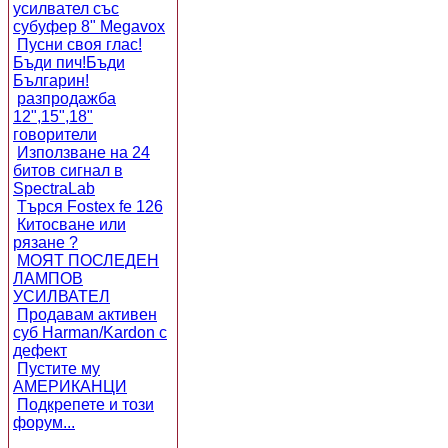
усилвател със
субуфер 8" Megavox
Пусни своя глас!
Бъди пич!Бъди
Българин!
разпродажба
12",15",18"
говорители
Използване на 24
битов сигнал в
SpectraLab
Търся Fostex fe 126
Китосване или
рязане ?
МОЯТ ПОСЛЕДЕН
ЛАМПОВ
УСИЛВАТЕЛ
Продавам активен
суб Harman/Kardon с
дефект
Пустите му
АМЕРИКАНЦИ
Подкрепете и този
форум...