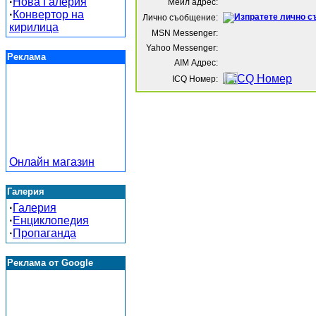
·
Нова Галерия
Мейл адрес:
·
Конвертор на
Лично съобщение:
кирилица
MSN Messenger:
Yahoo Messenger:
Реклама
AIM Адрес:
ICQ Номер:
Онлайн магазин
Галерия
·
Галерия
·
Енциклопедия
·
Пропаганда
Реклама от Google