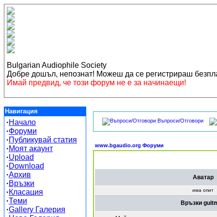
Bulgarian Audiophile Society
Добре дошъл, непознат! Можеш да се регистрираш безп
Имай предвид, че този форум не е за начинаещи!
Навигация
Въпроси/Отговори
·
Начало
·
Форуми
·
Публикувай статия
www.bgaudio.org Форуми
·
Моят акаунт
·
Upload
·
Download
·
Архив
Аватар
·
Връзки
има опит
·
Класация
·
Теми
Връзки guit
·
Gallery Галерия