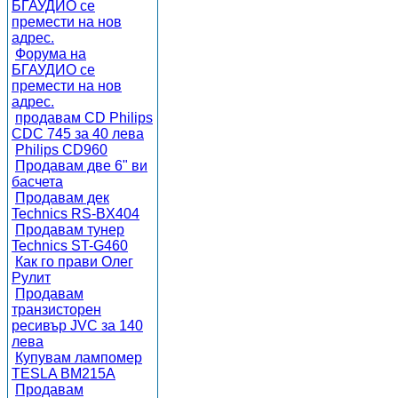
БГАУДИО се
премести на нов
адрес.
Форума на
БГАУДИО се
премести на нов
адрес.
продавам CD Philips
CDC 745 за 40 лева
Philips CD960
Продавам две 6" ви
басчета
Продавам дек
Technics RS-BX404
Продавам тунер
Technics ST-G460
Как го прави Олег
Рулит
Продавам
транзисторен
ресивър JVC за 140
лева
Купувам лампомер
TESLA BM215A
Продавам