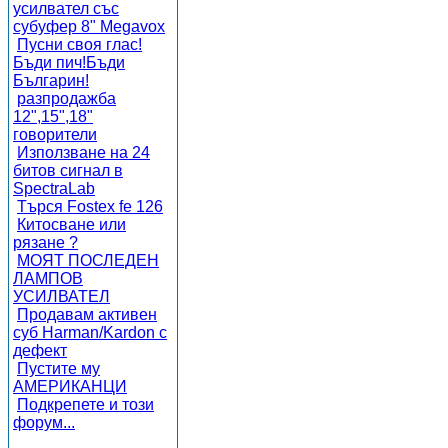
усилвател със
субуфер 8" Megavox
Пусни своя глас!
Бъди пич!Бъди
Българин!
разпродажба
12",15",18"
говорители
Използване на 24
битов сигнал в
SpectraLab
Търся Fostex fe 126
Китосване или
рязане ?
МОЯТ ПОСЛЕДЕН
ЛАМПОВ
УСИЛВАТЕЛ
Продавам активен
суб Harman/Kardon с
дефект
Пустите му
АМЕРИКАНЦИ
Подкрепете и този
форум...