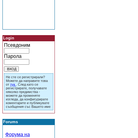
Login
Псевдоним
Парола
Не сте се регистрирали?
Можете да направите това
от
тук
. След като се
регистрирате, получавате
няколко предимства -
можете да променяте
изгледа, да конфигурирате
коментарите и публикувате
съобщения със Вашето име
Forums
Форума на