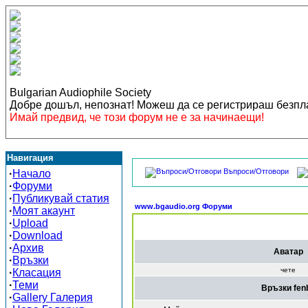
Bulgarian Audiophile Society
Добре дошъл, непознат! Можеш да се регистрираш безп
Имай предвид, че този форум не е за начинаещи!
Навигация
Въпроси/Отговори
·
Начало
·
Форуми
·
Публикувай статия
www.bgaudio.org Форуми
·
Моят акаунт
·
Upload
·
Download
·
Архив
Аватар
·
Връзки
чете
·
Класация
·
Теми
Връзки fen
·
Gallery Галерия