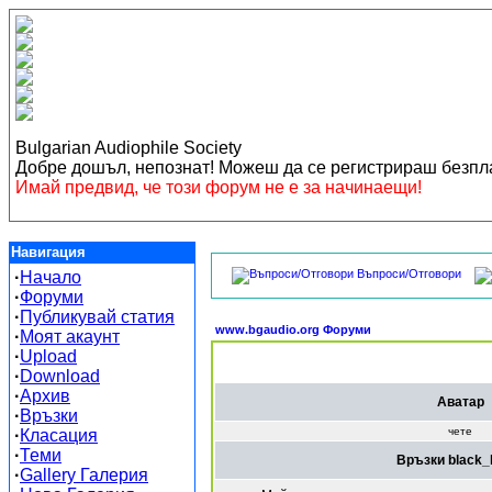
Bulgarian Audiophile Society
Добре дошъл, непознат! Можеш да се регистрираш безп
Имай предвид, че този форум не е за начинаещи!
Навигация
Въпроси/Отговори
·
Начало
·
Форуми
·
Публикувай статия
www.bgaudio.org Форуми
·
Моят акаунт
·
Upload
·
Download
·
Архив
Аватар
·
Връзки
чете
·
Класация
·
Теми
Връзки black_
·
Gallery Галерия