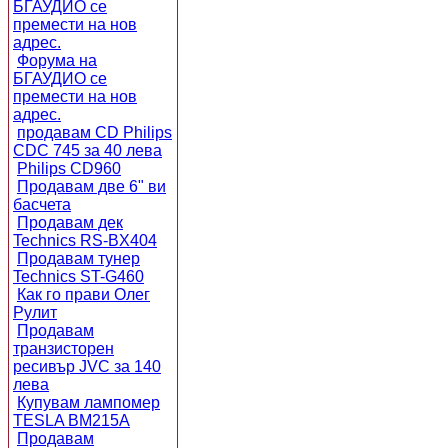
БГАУДИО се
премести на нов
адрес.
Форума на
БГАУДИО се
премести на нов
адрес.
продавам CD Philips
CDC 745 за 40 лева
Philips CD960
Продавам две 6" ви
басчета
Продавам дек
Technics RS-BX404
Продавам тунер
Technics ST-G460
Как го прави Олег
Рулит
Продавам
транзисторен
ресивър JVC за 140
лева
Купувам лампомер
TESLA BM215A
Продавам