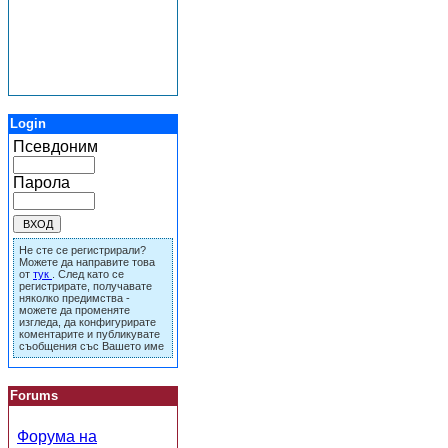
Login
Псевдоним
Парола
Не сте се регистрирали?
Можете да направите това
от
тук
. След като се
регистрирате, получавате
няколко предимства -
можете да променяте
изгледа, да конфигурирате
коментарите и публикувате
съобщения със Вашето име
Forums
Форума на