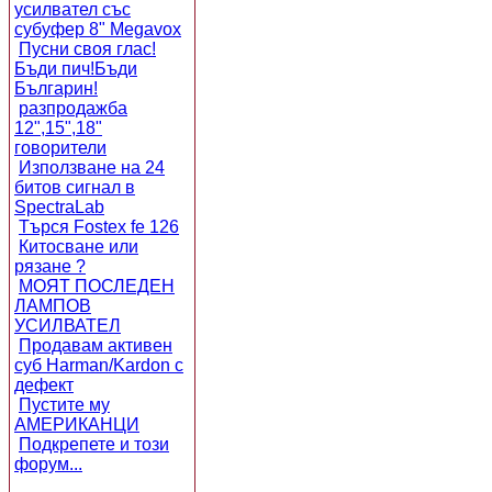
усилвател със
субуфер 8" Megavox
Пусни своя глас!
Бъди пич!Бъди
Българин!
разпродажба
12",15",18"
говорители
Използване на 24
битов сигнал в
SpectraLab
Търся Fostex fe 126
Китосване или
рязане ?
МОЯТ ПОСЛЕДЕН
ЛАМПОВ
УСИЛВАТЕЛ
Продавам активен
суб Harman/Kardon с
дефект
Пустите му
АМЕРИКАНЦИ
Подкрепете и този
форум...