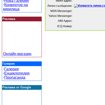
·
Нова Галерия
Мейл адрес:
·
Конвертор на
Лично съобщение:
кирилица
MSN Messenger:
Yahoo Messenger:
Реклама
AIM Адрес:
ICQ Номер:
Онлайн магазин
Галерия
·
Галерия
·
Енциклопедия
·
Пропаганда
Реклама от Google