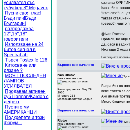
усилвател със
оживява ОРИГИНА
субуфер 8" Megavox
Какво би станало
Пусни своя глас!
"излъсква" нещат
Бъди пич!Бъди
такава стая, ней
Българин!
(реверб), чийто 
разпродажба
12",15",18"
@Ivan Rachev
говорители
Прав си, но още 
Използване на 24
Да, баса в задни
битов сигнал в
Има още 2 мода (
SpectraLab
Последната промяна
Търся Fostex fe 126
Китосване или
Върнете се в началото
рязане ?
МОЯТ ПОСЛЕДЕН
Ivan Dimov
Пусн
има известен опит
ЛАМПОВ
УСИЛВАТЕЛ
Вчера бях на гос
Регистриран на: May 29,
Продавам активен
вече стаята за с
2006
суб Harman/Kardon с
Мнения: 233
Ако имаме третир
Местожителство: София
дефект
Много бюджентно
Пустите му
Върнете се в началото
АМЕРИКАНЦИ
Подкрепете и този
Riptor
форум...
Пусн
има известен опит