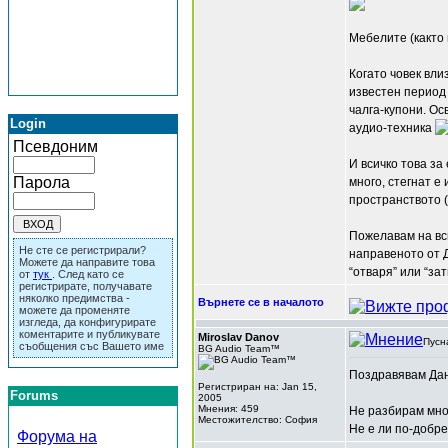
Мебелите (както 
Когато човек вли
известен период
чалга-купони. Ос
Login
аудио-техника
Псевдоним
И всичко това за
Парола
много, стегнат е
пространството (
Пожелавам на вси
Не сте се регистрирали?
направеното от Д
Можете да направите това
“отваря” или “за
от
тук
. След като се
регистрирате, получавате
няколко предимства -
Върнете се в началото
можете да променяте
изгледа, да конфигурирате
коментарите и публикувате
Miroslav Danov
Пусн
съобщения със Вашето име
BG Audio Team™
Поздравявам Дани
Регистриран на: Jan 15,
Forums
2005
Мнения: 459
Не разбирам мног
Местожителство: София
Не е ли по-добре
Форума на