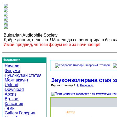
Bulgarian Audiophile Society
Добре дошъл, непознат! Можеш да се регистрираш безп
Имай предвид, че този форум не е за начинаещи!
Навигация
Въпроси/Отговори
·
Начало
·
Форуми
·
Публикувай статия
Звукоизолирана стая з
·
Моят акаунт
·
Upload
Иди на страница
1
,
2
Следваща
·
Download
·
Архив
·
Връзки
·
Класация
·
Теми
Автор
·
Gallery Галерия