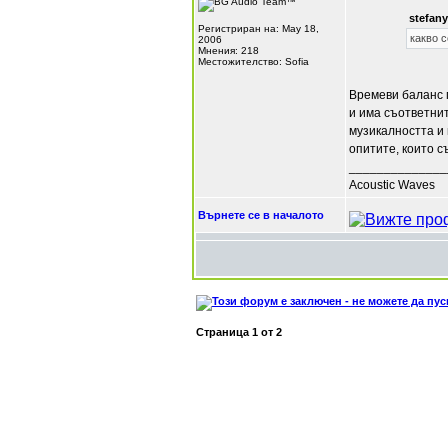
stefan
Регистриран на: May 18,
какво с
2006
Мнения: 218
Местожителство: Sofia
Времеви баланс п
и има съответнит
музикалността и 
опитите, които 
______________
Acoustic Waves
Върнете се в началото
Страница
1
от
2