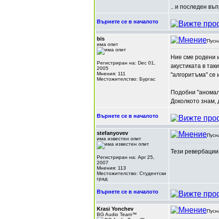
.. и последен въ
Върнете се в началото
bis
Пусн
има опит
Ние сме родени и
Регистриран на: Dec 01,
акустиката в так
2005
Мнения: 111
"алгоритъма" се 
Местожителство: Бургас
Подобни "аномал
Доколкото знам,
Върнете се в началото
stefanyovev
Пусн
има известен опит
Тези ревербации 
Регистриран на: Apr 25,
2007
Мнения: 113
Местожителство: Студентски
град
Върнете се в началото
Krasi Yonchev
Пусн
BG Audio Team™