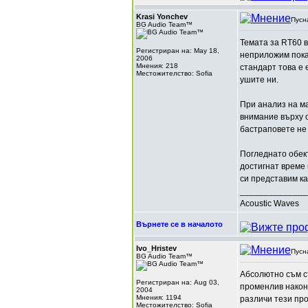
Krasi Yonchev
Пусн
BG Audio Team™
Темата за RT60 в
Регистриран на: May 18,
неприложим показ
2006
Мнения: 218
стандарт това е 
Местожителство: Sofia
ушите ни.
При анализ на м
внимание върху о
бастраповете не 
Погледнато обект
достигнат време 
си представим ка
______________
Acoustic Waves
Върнете се в началото
Ivo_Hristev
Пусн
BG Audio Team™
Абсолютно съм с
Регистриран на: Aug 03,
променлив након,
2004
Мнения: 1194
различи тези пр
Местожителство: Sofia