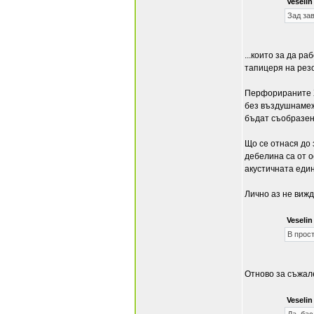
Veseli
Зад за
...които за да р
тапицеря на рез
Перфорираните Х
без въздушнамеж
бъдат съобразени
Що се отнася до
дебелина са от о
акустичната един
Лично аз не виж
Veseli
В прост
Отново за съжале
Veseli