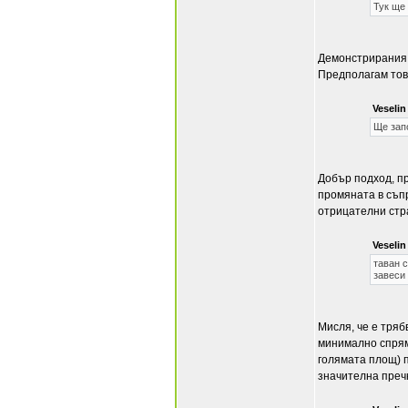
Тук ще 
Демонстрирания 
Предполагам това
Veseli
Ще зап
Добър подход, п
промяната в съпр
отрицателни стр
Veseli
таван с
завеси
Мисля, че е тряб
минимално спрямо
голямата площ) 
значителна пречк