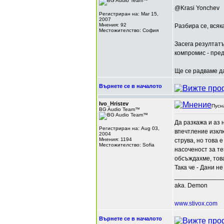
@Krasi Yonchev
Регистриран на: Mar 15,
2007
Мнения: 92
Разбира се, всяк
Местожителство: София
Засега резултатъ
компромис - пред
Ще се радваме д
Върнете се в началото
Ivo_Hristev
Пусн
BG Audio Team™
Да разкажа и аз
Регистриран на: Aug 03,
впечтление изклю
2004
Мнения: 1194
струва, но това 
Местожителство: Sofia
насоченост за те
обсъждахме, това
Така че - Дани не
______________
aka. Demon
www.stivox.com
Върнете се в началото