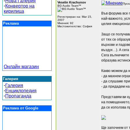
·
Нова Галерия
Veselin Krachunov
Пусн
·
Конвертор на
BG Audio Team™
кирилица
Във форума все п
Регистриран на: Mar 15,
най-важното, ус
2007
Реклама
Мнения: 92
целия емоционале
Местожителство: София
Защо се получава
от тях се образу
върхове и падов
въздух…). А сега
Сега вълничките 
образува истинск
Онлайн магазин
Какво можем да 
- да махнем огра
Галерия
- да слушаме при
·
Галерия
- да придадем на
·
Енциклопедия
·
Пропаганда
Представям ви е
на помещението, 
да се използва п
Реклама от Google
Ще започнем от т