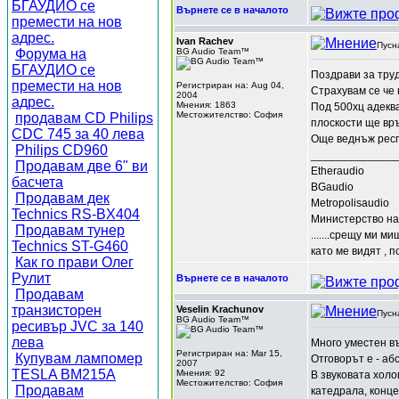
БГАУДИО се
Върнете се в началото
премести на нов
адрес.
Ivan Rachev
Пусн
Форума на
BG Audio Team™
БГАУДИО се
Поздрави за труд
премести на нов
Регистриран на: Aug 04,
Страхувам се че 
2004
адрес.
Мнения: 1863
Под 500хц адекв
Местожителство: София
продавам CD Philips
плоскости ще връ
CDC 745 за 40 лева
Още веднъж респ
Philips CD960
______________
Продавам две 6" ви
Etheraudio
басчета
BGaudio
Продавам дек
Metropolisaudio
Technics RS-BX404
Министерство на
Продавам тунер
.......срещу ми м
Technics ST-G460
като ме видят , п
Как го прави Олег
Рулит
Върнете се в началото
Продавам
транзисторен
Veselin Krachunov
Пусн
BG Audio Team™
ресивър JVC за 140
лева
Много уместен в
Регистриран на: Mar 15,
Купувам лампомер
Отговорът е - аб
2007
TESLA BM215A
Мнения: 92
В звуковата хол
Местожителство: София
Продавам
катедрала, конце