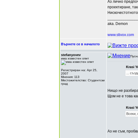
Аз лично предпоч
проектиране, так
Нискочестотното
______________
aka. Demon
www.stivox.com
Върнете се в началото
stefanyovev
Пусн
има известен опит
Krasi 
Регистриран на: Apr 25,
... съз
2007
Мнения: 113
Местожителство: Студентски
град
Нищо не разбирам
Щом не е това ка
Krasi 
Всеки, 
Аз не съм, пробв