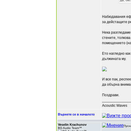
Да, бас
Набюдавания ефе
за дейстащите р
Нека разгледаме
стените, толкова
помещението (на
Ето нагледно как
дължината му.
И все пак, респе
да обърна внима
Поздрави.
______________
Acoustic Waves
Върнете се в началото
Veselin Krachunov
Пусн
BG Audio Team™