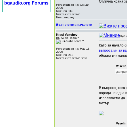
Отлична храна з
bgaudio.org Forums
Регистриран на: Oct 29,
2005
Мнения: 169
Местожителство:
Благоевград
Върнете се в началото
Krasi Yonchev
Пусн
BG Audio Team™
Като за начало б
Регистриран на: May 18,
въпроса ми за ва
2006
Мнения: 218
обърна внимание
Местожителство: Sofia
Veseli
да прид
В същност, това 
поради не една п
използваема до 
метър.
Veseli