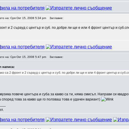
ато на: Сря Окт 15, 2008 5:34 pm
Заглавие:
ронт и 2 сърауд с център и суб. по добре ли ще е или 4 фронт център и суб.с
ато на: Сря Окт 15, 2008 5:47 pm
Заглавие:
in написа:
ако са 2 фронт и 2 сърауд с център и суб. по добре ли ще е или 4 фронт център и суб.
узика повече центъра и суба за какво са ти, няма смисъл. Направи си квад
 според това за какво ще го ползваш това е удачен вариант)
___
л.