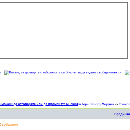
л
Влезте, за да видите съобщенията си
www.bgaudio.org Форуми
->
Тонко
Предишна
Съобщение