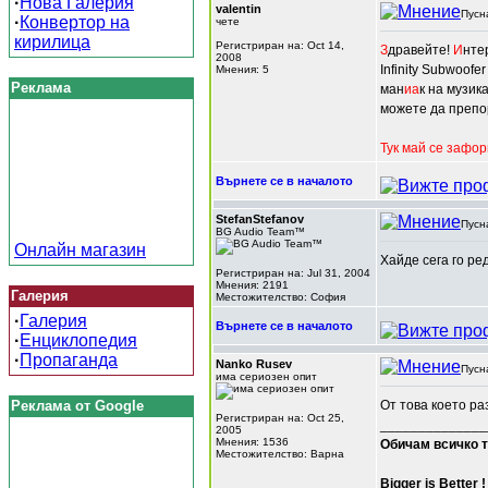
·
Нова Галерия
valentin
Пусн
·
Конвертор на
чете
кирилица
Регистриран на: Oct 14,
З
дравейте!
И
нте
2008
Infinity Subwoof
Мнения: 5
Реклама
ман
иа
к на музик
можете да препо
Тук май се зафор
Върнете се в началото
StefanStefanov
Пусн
BG Audio Team™
Онлайн магазин
Хайде сега го ре
Регистриран на: Jul 31, 2004
Мнения: 2191
Галерия
Местожителство: София
·
Галерия
Върнете се в началото
·
Енциклопедия
·
Пропаганда
Nanko Rusev
Пусн
има сериозен опит
Реклама от Google
От това което ра
Регистриран на: Oct 25,
______________
2005
Мнения: 1536
Обичам всичко т
Местожителство: Варна
Bigger is Better !