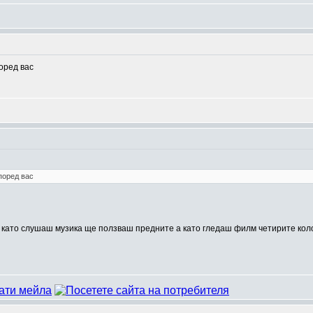
поред вас
според вас
ро като слушаш музика ще ползваш предните а като гледаш филм четирите ко