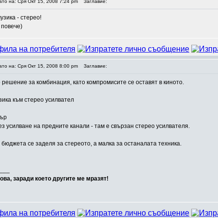
ато на: Сря Окт 15, 2008 7:24 pm
Заглавие:
узика - стерео!
и повече)
ато на: Сря Окт 15, 2008 8:00 pm
Заглавие:
 решение за комбинация, като компромисите се оставят в киното.
зика към стерео усилвател
тър
з усилване на предните канали - там е свързан стерео усилвателя.
 бюджета се заделя за стереото, а малка за останалата техника.
___
ова, заради което другите ме мразят!