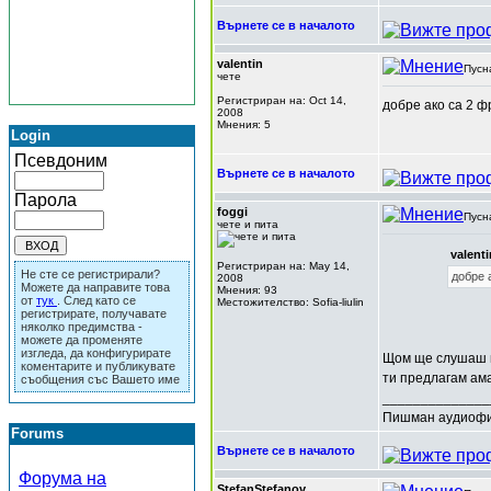
Върнете се в началото
valentin
Пусн
чете
Регистриран на: Oct 14,
добре ако са 2 ф
2008
Мнения: 5
Login
Псевдоним
Върнете се в началото
Парола
foggi
Пусн
чете и пита
valent
Регистриран на: May 14,
Не сте се регистрирали?
добре 
2008
Можете да направите това
Мнения: 93
от
тук
. След като се
Местожителство: Sofia-liulin
регистрирате, получавате
няколко предимства -
можете да променяте
изгледа, да конфигурирате
Щом ще слушаш м
коментарите и публикувате
ти предлагам ама
съобщения със Вашето име
______________
Пишман аудиофи
Forums
Върнете се в началото
Форума на
StefanStefanov