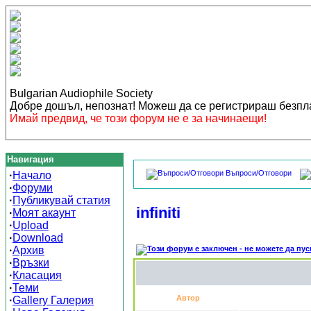
Bulgarian Audiophile Society
Добре дошъл, непознат! Можеш да се регистрираш безп
Имай предвид, че този форум не е за начинаещи!
Навигация
Въпроси/Отговори
·
Начало
·
Форуми
·
Публикувай статия
infiniti
·
Моят акаунт
·
Upload
·
Download
·
Архив
·
Връзки
·
Класация
·
Теми
Автор
·
Gallery Галерия