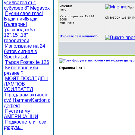
усилвател със
valentin
субуфер 8" Megavox
Пусн
чете
Пусни своя глас!
Регистриран на: Oct 14,
ok мерси ще ви п
Бъди пич!Бъди
2008
Мнения: 5
Българин!
разпродажба
12",15",18"
Върнете се в началото
говорители
Използване на 24
битов сигнал в
SpectraLab
Търся Fostex fe 126
Китосване или
Страница
1
от
1
рязане ?
МОЯТ ПОСЛЕДЕН
ЛАМПОВ
УСИЛВАТЕЛ
Продавам активен
суб Harman/Kardon с
дефект
Пустите му
АМЕРИКАНЦИ
Подкрепете и този
форум...