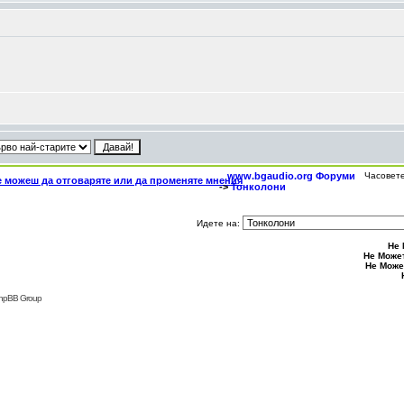
www.bgaudio.org Форуми
Часовете
->
Тонколони
Идете на:
Не 
Не Може
Не Може
phpBB Group