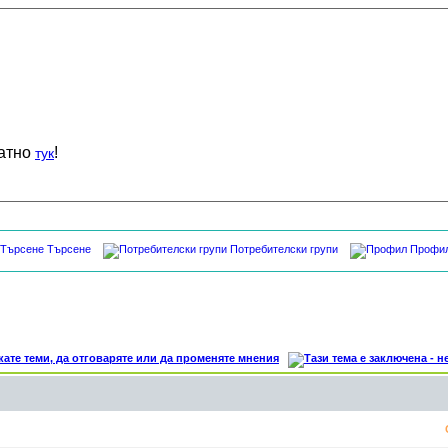
латно
!
тук
Търсене
Потребителски групи
Профи