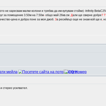
то не харесвам малки колони и трябва да им купувам стойки) -Infinity BetaC250
уг за помещение 3.50м на 7.50м
-
общо май 26кв.см
.
Д
али ще свирне добре
?
Т
ачество-цена е добра поне за моя джоб.
З
а ресийвър още не знам кой ще е
,
но
 и стерео усилвател.