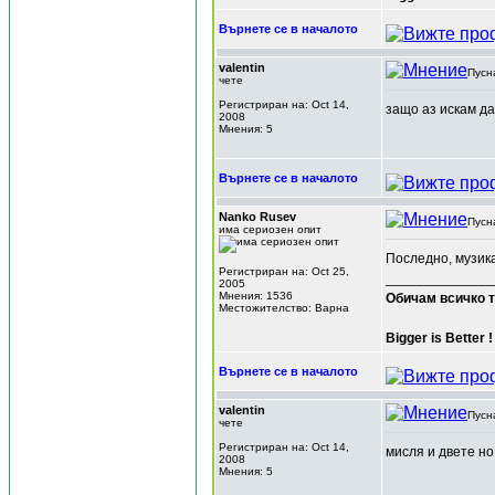
Върнете се в началото
valentin
Пусн
чете
Регистриран на: Oct 14,
защо аз искам да
2008
Мнения: 5
Върнете се в началото
Nanko Rusev
Пусн
има сериозен опит
Последно, музик
Регистриран на: Oct 25,
______________
2005
Мнения: 1536
Обичам всичко т
Местожителство: Варна
Bigger is Better !
Върнете се в началото
valentin
Пусн
чете
Регистриран на: Oct 14,
мисля и двете но
2008
Мнения: 5