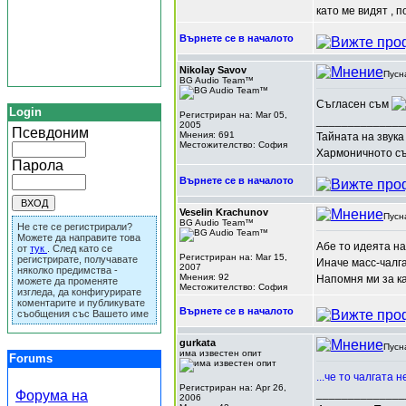
като ме видят , п
Върнете се в началото
Nikolay Savov
Пусн
BG Audio Team™
Съгласен съм
Login
Регистриран на: Mar 05,
______________
2005
Псевдоним
Мнения: 691
Тайната на звука
Местожителство: София
Хармоничното съч
Парола
Върнете се в началото
Veselin Krachunov
Пусн
BG Audio Team™
Не сте се регистрирали?
Можете да направите това
Абе то идеята на
от
тук
. След като се
Регистриран на: Mar 15,
регистрирате, получавате
Иначе масс-чалга
2007
няколко предимства -
Мнения: 92
Напомня ми за ка
можете да променяте
Местожителство: София
изгледа, да конфигурирате
коментарите и публикувате
Върнете се в началото
съобщения със Вашето име
gurkata
Пусн
има известен опит
Forums
...че то чалгата 
Регистриран на: Apr 26,
______________
Форума на
2006