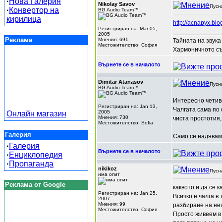
·
Нова Галерия
Nikolay Savov
Пусн
·
Конвертор на
BG Audio Team™
кирилица
http://acnapyx.bl
Регистриран на: Mar 05,
______________
2005
Реклама
Мнения: 691
Тайната на звука
Местожителство: София
Хармоничното съч
Върнете се в началото
Dimitar Atanasov
Пусн
BG Audio Team™
Интересно четив
Регистриран на: Jan 13,
Чалгата сама по 
2005
Онлайн магазин
Мнения: 730
чиста простотия,
Местожителство: Sofia
Галерия
Само се надявам
·
Галерия
Върнете се в началото
·
Енциклопедия
·
Пропаганда
nikikoz
Пусн
има опит
Реклама от Google
каквото и да се 
Регистриран на: Jan 25,
Всичко е чалга в
2007
Мнения: 99
разбиране на нещ
Местожителство: София
Просто живеем в 