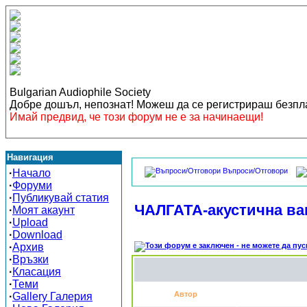
Bulgarian Audiophile Society
Добре дошъл, непознат! Можеш да се регистрираш безп
Имай предвид, че този форум не е за начинаещи!
Навигация
Въпроси/Отговори
·
Начало
·
Форуми
·
Публикувай статия
ЧАЛГАТА-акустична ва
·
Моят акаунт
·
Upload
·
Download
·
Архив
·
Връзки
·
Класация
·
Теми
Автор
·
Gallery Галерия