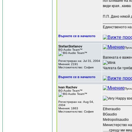
потъпяване на х
види края...какв
П.П. Дано някой 
______________
Единственото на 
Върнете се в началото
StefanStefanov
Пусн
BG Audio Team™
Вагината е важен
Регистриран на: Jul 31, 2004
Мнения: 2191
Местожителство: София
Чалгата би трябв
Върнете се в началото
Ivan Rachev
Пусн
BG Audio Team™
взе
Регистриран на: Aug 04,
______________
2004
Мнения: 1863
Etheraudio
Местожителство: София
BGaudio
Metropolisaudio
Министерство на
.......срещу ми м