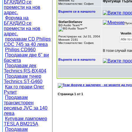
Мнения: 42
Фунтуище Търл
БГАУДИО се
Местожителство: София
премести на нов
Върнете се в началото
адрес.
Форума на
StefanStefanov
БГАУДИО се
Пусн
BG Audio Team™
премести на нов
адрес.
Veseli
Регистриран на: Jul 31, 2004
продавам CD Philips
Абе то 
Мнения: 2191
Местожителство: София
CDC 745 за 40 лева
Philips CD960
В този случай па
Продавам две 6" ви
басчета
Върнете се в началото
Продавам дек
Technics RS-BX404
Продавам тунер
Technics ST-G460
Как го прави Олег
Рулит
Страница
1
от
1
Продавам
транзисторен
ресивър JVC за 140
лева
Купувам лампомер
TESLA BM215A
Продавам