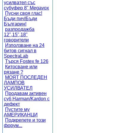
усилвател със
субуфер 8" Megavox
Пусни своя глас!
Бъди пич!Бъди
Българин!
разпродажба
12",15",18"
говорители
Използване на 24
битов сигнал в
SpectraLab
Търся Fostex fe 126
Китосване или
рязане ?
МОЯТ ПОСЛЕДЕН
ЛАМПОВ
УСИЛВАТЕЛ
Продавам активен
суб Harman/Kardon с
дефект
Пустите му
АМЕРИКАНЦИ
Подкрепете и този
форум...