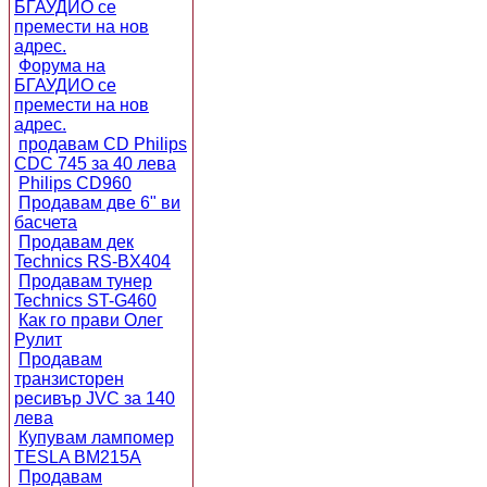
БГАУДИО се
премести на нов
адрес.
Форума на
БГАУДИО се
премести на нов
адрес.
продавам CD Philips
CDC 745 за 40 лева
Philips CD960
Продавам две 6" ви
басчета
Продавам дек
Technics RS-BX404
Продавам тунер
Technics ST-G460
Как го прави Олег
Рулит
Продавам
транзисторен
ресивър JVC за 140
лева
Купувам лампомер
TESLA BM215A
Продавам