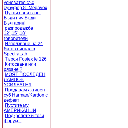
усилвател със
субуфер 8" Megavox
Пусни своя глас!
Бъди пич!Бъди
Българин!
разпродажба
12",15",18"
говорители
Използване на 24
битов сигнал в
SpectraLab
Търся Fostex fe 126
Китосване или
рязане ?
МОЯТ ПОСЛЕДЕН
ЛАМПОВ
УСИЛВАТЕЛ
Продавам активен
суб Harman/Kardon с
дефект
Пустите му
АМЕРИКАНЦИ
Подкрепете и този
форум...