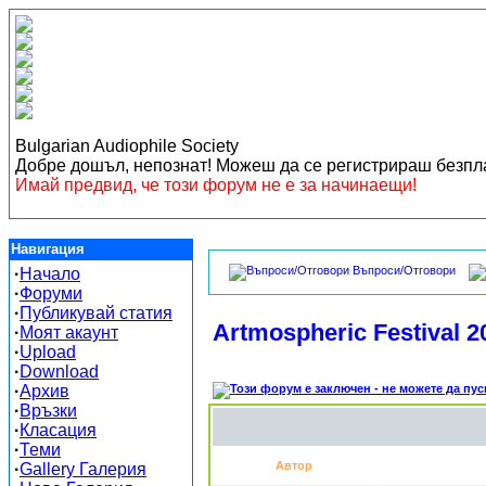
Bulgarian Audiophile Society
Добре дошъл, непознат! Можеш да се регистрираш безп
Имай предвид, че този форум не е за начинаещи!
Навигация
Въпроси/Отговори
·
Начало
·
Форуми
·
Публикувай статия
Artmospheric Festival 2
·
Моят акаунт
·
Upload
·
Download
·
Архив
·
Връзки
·
Класация
·
Теми
Автор
·
Gallery Галерия