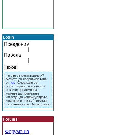
Login
Псевдоним
Парола
Не сте се регистрирали?
Можете да направите това
от
тук
. След като се
регистрирате, получавате
няколко предимства -
можете да променяте
изгледа, да конфигурирате
коментарите и публикувате
съобщения със Вашето име
Forums
Форума на