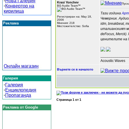
·
Нова Галерия
Krasi Yonchev
Пусн
·
Конвертор на
BG Audio Team™
кирилица
Тази година
Арт
Регистриран на: May 18,
Чемерник. Аудио
2006
Реклама
Мнения: 218
idm, breakbeat,
Местожителство: Sofia
италианският ма
deFocus, Merck)
ценителите на M
______________
Acoustic Waves
Онлайн магазин
Върнете се в началото
Галерия
·
Галерия
·
Енциклопедия
·
Пропаганда
Страница
1
от
1
Реклама от Google