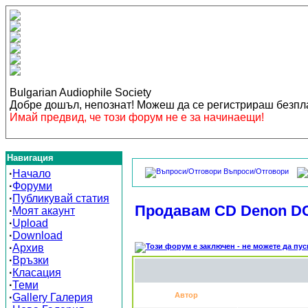
Bulgarian Audiophile Society
Добре дошъл, непознат! Можеш да се регистрираш безп
Имай предвид, че този форум не е за начинаещи!
Навигация
Въпроси/Отговори
·
Начало
·
Форуми
·
Публикувай статия
Продавам CD Denon D
·
Моят акаунт
·
Upload
·
Download
·
Архив
·
Връзки
·
Класация
·
Теми
Автор
·
Gallery Галерия