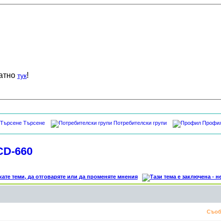
латно
!
тук
Търсене
Потребителски групи
Профи
CD-660
Съоб