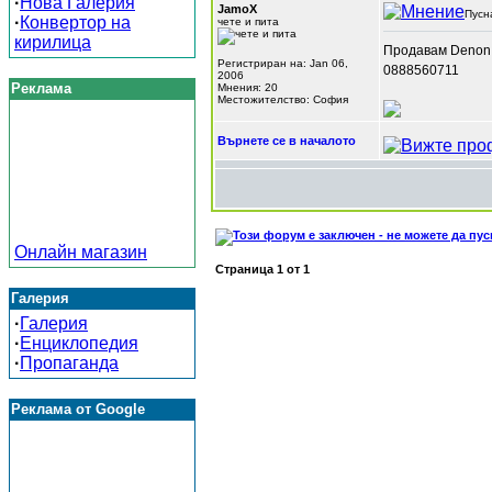
·
Нова Галерия
JamoX
Пусн
·
Конвертор на
чете и пита
кирилица
Продавам Denon 
Регистриран на: Jan 06,
0888560711
2006
Реклама
Мнения: 20
Местожителство: София
Върнете се в началото
Онлайн магазин
Страница
1
от
1
Галерия
·
Галерия
·
Енциклопедия
·
Пропаганда
Реклама от Google