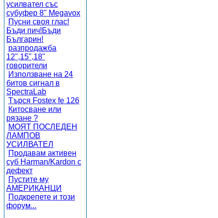
усилвател със
субуфер 8" Megavox
Пусни своя глас!
Бъди пич!Бъди
Българин!
разпродажба
12",15",18"
говорители
Използване на 24
битов сигнал в
SpectraLab
Търся Fostex fe 126
Китосване или
рязане ?
МОЯТ ПОСЛЕДЕН
ЛАМПОВ
УСИЛВАТЕЛ
Продавам активен
суб Harman/Kardon с
дефект
Пустите му
АМЕРИКАНЦИ
Подкрепете и този
форум...