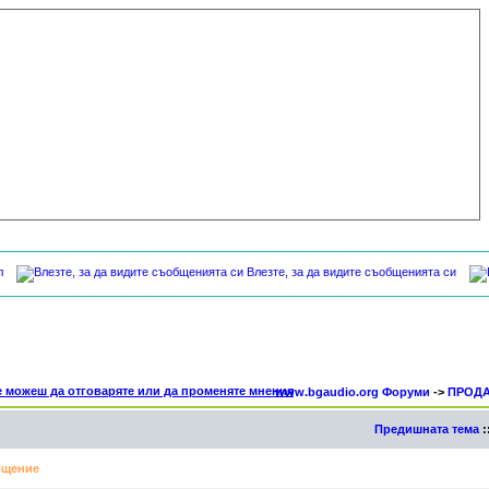
л
Влезте, за да видите съобщенията си
www.bgaudio.org Форуми
->
ПРОД
Предишната тема
:
щение