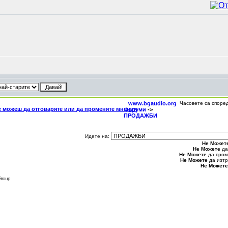
www.bgaudio.org
Часовете са споре
Форуми
->
ПРОДАЖБИ
Идете на:
Не Может
Не Можете
да
Не Можете
да пром
Не Можете
да изтр
Не Можете
Group