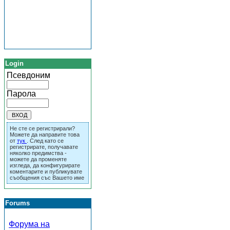
Login
Псевдоним
Парола
Не сте се регистрирали?
Можете да направите това
от
тук
. След като се
регистрирате, получавате
няколко предимства -
можете да променяте
изгледа, да конфигурирате
коментарите и публикувате
съобщения със Вашето име
Forums
Форума на