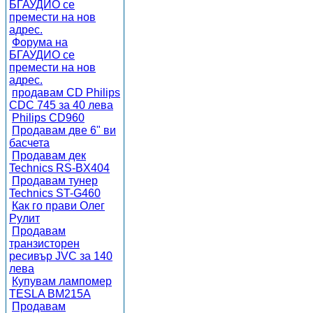
БГАУДИО се
премести на нов
адрес.
Форума на
БГАУДИО се
премести на нов
адрес.
продавам CD Philips
CDC 745 за 40 лева
Philips CD960
Продавам две 6" ви
басчета
Продавам дек
Technics RS-BX404
Продавам тунер
Technics ST-G460
Как го прави Олег
Рулит
Продавам
транзисторен
ресивър JVC за 140
лева
Купувам лампомер
TESLA BM215A
Продавам