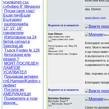
изпитани констру
усилвател със
______________
субуфер 8" Megavox
aka. Demon
Пусни своя глас!
Бъди пич!Бъди
www.stivox.com
Българин!
разпродажба
Върнете се в началото
12",15",18"
говорители
Ivan Dimov
Пусн
Използване на 24
има известен опит
битов сигнал в
Благодаря за ин
SpectraLab
Регистриран на: May 29,
него. Моето жили
2006
Търся Fostex fe 126
Мнения: 233
и ще пиша какво 
Китосване или
Местожителство: София
А въпросната ста
рязане ?
всекидневнята, к
МОЯТ ПОСЛЕДЕН
съвременното ма
ЛАМПОВ
УСИЛВАТЕЛ
Иво, порових се 
Продавам активен
суб Harman/Kardon с
Благодаря пред
дефект
Пустите му
Върнете се в началото
АМЕРИКАНЦИ
Подкрепете и този
Borislav Stankov
Пусн
BG Audio Team™
форум...
Скоро по дискавъ