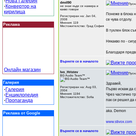
·
Нова Галерия
devil90
Пусн
·
Конвертор на
не знае къде се намира и
какво говори
кирилица
Понеже в блока н
Регистриран на: Jan 04,
се чува отдолу.
2008
Мнения: 119
Реклама
Местожителство: Град София
В тухлен блок съ
Някакво по - сиг
Благодаря предв
Върнете се в началото
Онлайн магазин
Ivo_Hristev
Пусн
BG Audio Team™
Галерия
Здравей,
Регистриран на: Aug 03,
·
Галерия
Първо искам да 
2004
Мнения: 1194
·
Енциклопедия
Чрез частично тр
Местожителство: Sofia
·
Пропаганда
пак си решил да 
______________
aka. Demon
Реклама от Google
www.stivox.com
Върнете се в началото