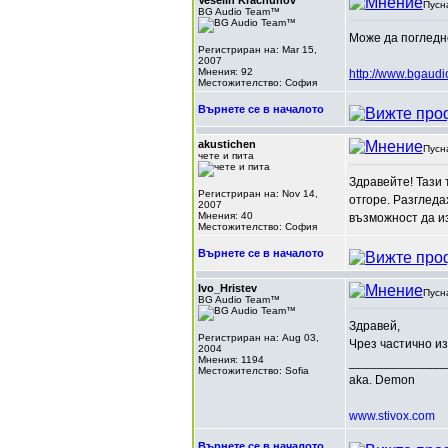
Veselin Krachunov
Пусн
BG Audio Team™
Може да погледн
Регистриран на: Mar 15,
2007
Мнения: 92
http://www.bgaud
Местожителство: София
Върнете се в началото
akustichen
Пусн
чете и пита
Здравейте! Тази 
Регистриран на: Nov 14,
отгоре. Разглед
2007
Мнения: 40
възможност да и
Местожителство: София
Върнете се в началото
Ivo_Hristev
Пусн
BG Audio Team™
Здравей,
Регистриран на: Aug 03,
Чрез частично и
2004
Мнения: 1194
______________
Местожителство: Sofia
aka. Demon
www.stivox.com
Върнете се в началото