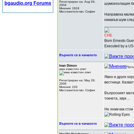
Регистриран на: Aug 04,
bgaudio.org Forums
шумоизолация беш
2004
Мнения: 1919
Местожителство: София
Направиха малка
никакъв шум след
______________
CHE
Born Ernesto Guev
Executed by a US-
Върнете се в началото
Ivan Dimov
Пусн
има известен опит
Явно и други хор
Регистриран на: May 29,
вестници. Казват
2006
Мнения: 233
Местожителство: София
Въпросният матер
токчета, звук ...
Не знам как стои
Върнете се в началото