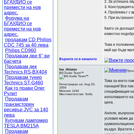
БГАУДИО се
2. За успешна зв
премести на нов
3. Конструкцията
адрес.
4. Проблемът с в
Форума на
5. При вътрешно
БГАУДИО се
премести на нов
Както се досещат
адрес.
известно подобря
продавам CD Philips
CDC 745 за 40 лева
Това е положение
Philips CD960
май ще бъде мал
Продавам две 6" ви
Върнете се в началото
басчета
Продавам дек
Ivo_Hristev
Пусн
Technics RS-BX404
BG Audio Team™
Продавам тунер
Това за което г
Technics ST-G460
Регистриран на: Aug 03,
панацея!
Все пак
Как го прави Олег
2004
Мнения: 1194
спецификация на 
Рулит
Местожителство: Sofia
използването на 
Продавам
цена.
транзисторен
ресивър JVC за 140
Ангеле, въпросни
лева
условия може да
Купувам лампомер
шумоизолационни 
TESLA BM215A
въздух. Вратите
Продавам