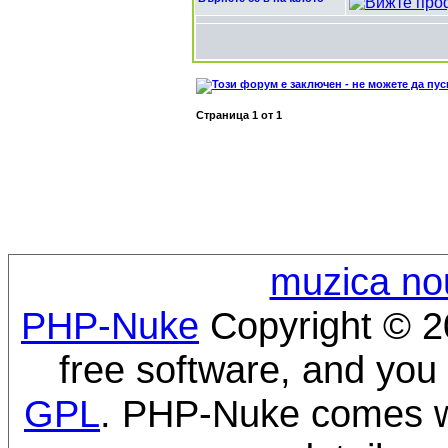
Страница
1
от
1
muzica no
PHP-Nuke
Copyright © 20
free software, and you 
GPL
. PHP-Nuke comes wi