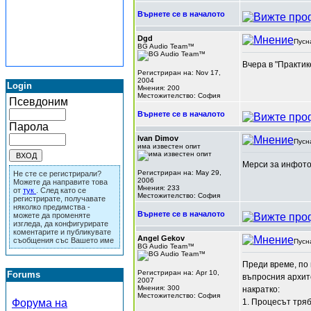
Върнете се в началото
Dgd
Пусн
BG Audio Team™
Вчера в "Практик
Регистриран на: Nov 17,
2004
Login
Мнения: 200
Местожителство: София
Псевдоним
Върнете се в началото
Парола
Ivan Dimov
Пусн
има известен опит
Мерси за инфото.
Регистриран на: May 29,
Не сте се регистрирали?
2006
Можете да направите това
Мнения: 233
от
тук
. След като се
Местожителство: София
регистрирате, получавате
няколко предимства -
Върнете се в началото
можете да променяте
изгледа, да конфигурирате
коментарите и публикувате
Angel Gekov
съобщения със Вашето име
Пусн
BG Audio Team™
Преди време, по 
Регистриран на: Apr 10,
Forums
въпросния архите
2007
Мнения: 300
накратко:
Местожителство: София
Форума на
1. Процесът тряб