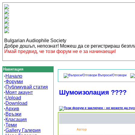
Bulgarian Audiophile Society
Добре дошъл, непознат! Можеш да се регистрираш безп
Имай предвид, че този форум не е за начинаещи!
Навигация
Въпроси/Отговори
·
Начало
·
Форуми
·
Публикувай статия
Шумоизолация ????
·
Моят акаунт
·
Upload
·
Download
·
Архив
·
Връзки
·
Класация
·
Теми
Автор
·
Gallery Галерия