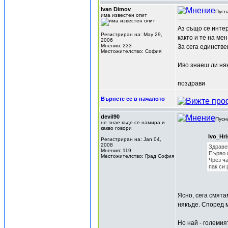
Ivan Dimov
Пусн
има известен опит
Аз също се интер
Регистриран на: May 29,
както и те на ме
2006
Мнения: 233
За сега единстве
Местожителство: София
Иво знаеш ли няк
поздрави
Върнете се в началото
devil90
Пусн
не знае къде се намира и
какво говори
Ivo_Hri
Регистриран на: Jan 04,
2008
Здраве
Мнения: 119
Първо 
Местожителство: Град София
Чрез ча
пак си 
Ясно, сега смята
някъде. Според м
Но най - големия