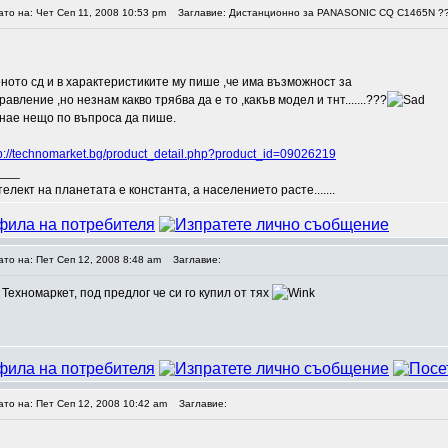
ато на: Чет Сеп 11, 2008 10:53 pm
Заглавие: Дистанционно за PANASONIC CQ C1465N ?
ото сд и в характеристиките му пише ,че има възможност за
вление ,но незнам какво трябва да е то ,какъв модел и тнт.......???
знае нещо по въпроса да пише.
tp://technomarket.bg/product_detail.php?product_id=09026219
___
елект на планетата е константа, а населението расте.......
ато на: Пет Сеп 12, 2008 8:48 am
Заглавие:
 Техномаркет, под предлог че си го купил от тях
ато на: Пет Сеп 12, 2008 10:42 am
Заглавие: