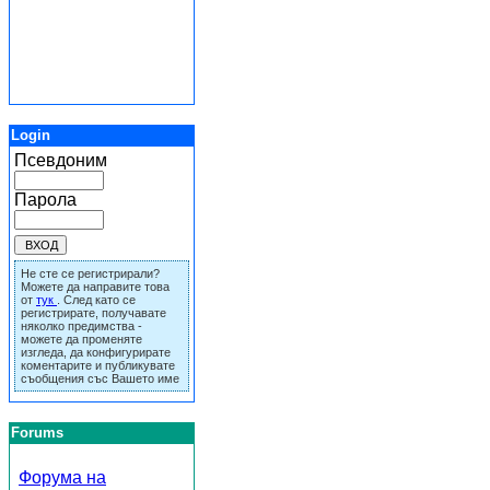
Login
Псевдоним
Парола
Не сте се регистрирали?
Можете да направите това
от
тук
. След като се
регистрирате, получавате
няколко предимства -
можете да променяте
изгледа, да конфигурирате
коментарите и публикувате
съобщения със Вашето име
Forums
Форума на