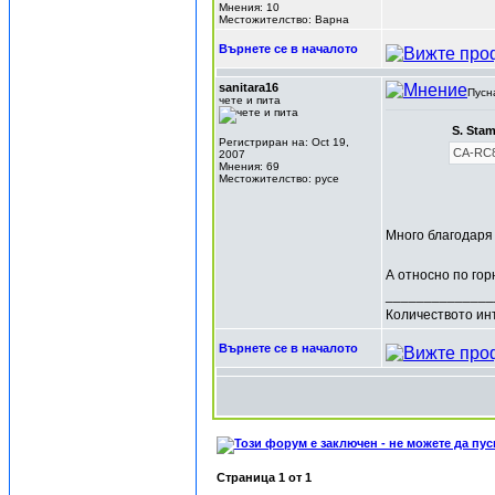
Мнения: 10
Местожителство: Варна
Върнете се в началото
sanitara16
Пусн
чете и пита
S. Sta
Регистриран на: Oct 19,
CA-RC
2007
Мнения: 69
Местожителство: русе
Много благодаря !!
А относно по гор
______________
Количеството инт
Върнете се в началото
Страница
1
от
1