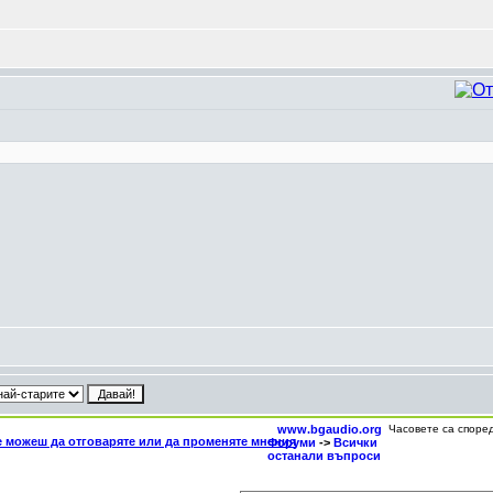
www.bgaudio.org
Часовете са споре
Форуми
->
Всички
останали въпроси