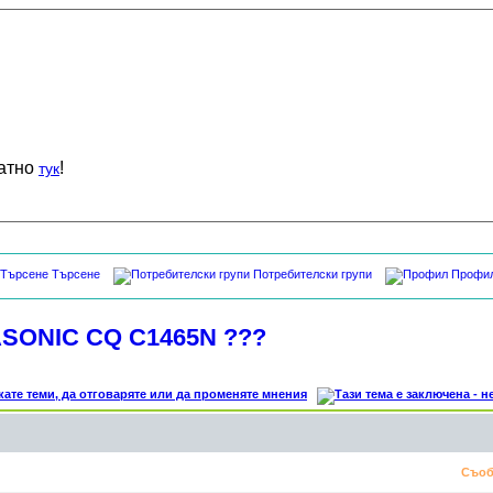
латно
!
тук
Търсене
Потребителски групи
Профи
ASONIC CQ C1465N ???
Съоб