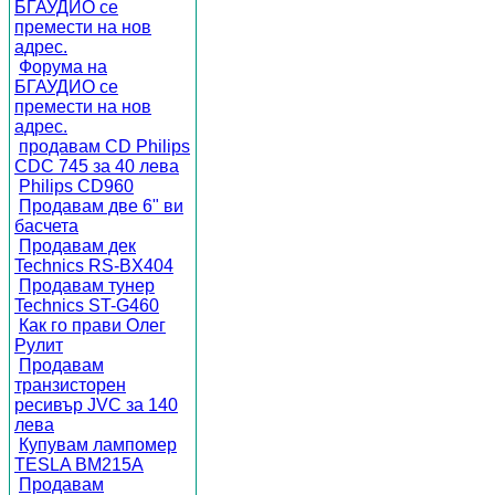
БГАУДИО се
премести на нов
адрес.
Форума на
БГАУДИО се
премести на нов
адрес.
продавам CD Philips
CDC 745 за 40 лева
Philips CD960
Продавам две 6" ви
басчета
Продавам дек
Technics RS-BX404
Продавам тунер
Technics ST-G460
Как го прави Олег
Рулит
Продавам
транзисторен
ресивър JVC за 140
лева
Купувам лампомер
TESLA BM215A
Продавам