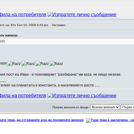
ато на: Вто Сеп 16, 2008 4:33 pm
Заглавие:
mov написа:
80N
!!!!!
ния пост на Иван - в техномаркет "разбирача" ми каза ,че нищо незнае.
___
елект на планетата е константа, а населението расте.......
Покажи мнения от преди: