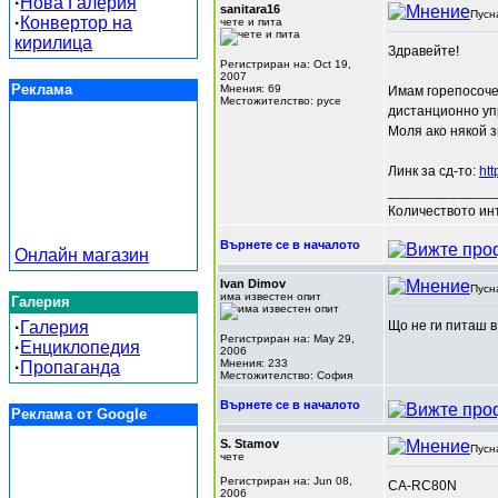
·
Нова Галерия
sanitara16
Пусн
·
Конвертор на
чете и пита
кирилица
Здравейте!
Регистриран на: Oct 19,
2007
Реклама
Мнения: 69
Имам горепосочен
Местожителство: русе
дистанционно упра
Моля ако някой 
Линк за сд-то:
ht
______________
Количеството инт
Върнете се в началото
Онлайн магазин
Ivan Dimov
Пусн
има известен опит
Галерия
·
Галерия
Що не ги питаш в
Регистриран на: May 29,
·
Енциклопедия
2006
Мнения: 233
·
Пропаганда
Местожителство: София
Върнете се в началото
Реклама от Google
S. Stamov
Пусн
чете
Регистриран на: Jun 08,
CA-RC80N
2006