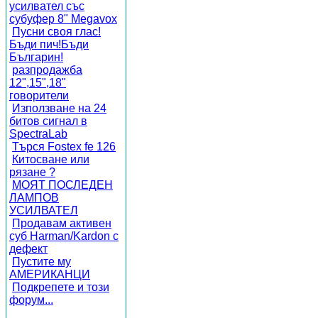
усилвател със
субуфер 8" Megavox
Пусни своя глас!
Бъди пич!Бъди
Българин!
разпродажба
12",15",18"
говорители
Използване на 24
битов сигнал в
SpectraLab
Търся Fostex fe 126
Китосване или
рязане ?
МОЯТ ПОСЛЕДЕН
ЛАМПОВ
УСИЛВАТЕЛ
Продавам активен
суб Harman/Kardon с
дефект
Пустите му
АМЕРИКАНЦИ
Подкрепете и този
форум...