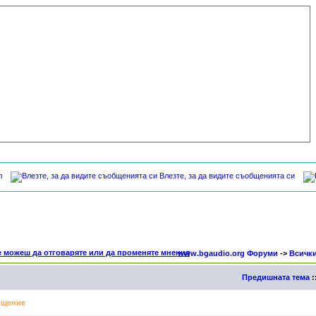
л
Влезте, за да видите съобщенията си
www.bgaudio.org Форуми
->
Всичк
Предишната тема
:
щение