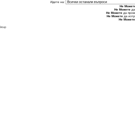
Идете на:
Не Может
Не Можете
да
Не Можете
да пром
Не Можете
да изтр
Не Можете
Group