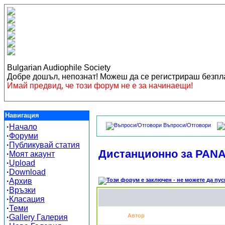
Bulgarian Audiophile Society
Добре дошъл, непознат! Можеш да се регистрираш безп
Имай предвид, че този форум не е за начинаещи!
Навигация
Въпроси/Отговори
·
Начало
·
Форуми
·
Публикувай статия
Дистанционно за PAN
·
Моят акаунт
·
Upload
·
Download
·
Архив
·
Връзки
·
Класация
·
Теми
Автор
·
Gallery Галерия