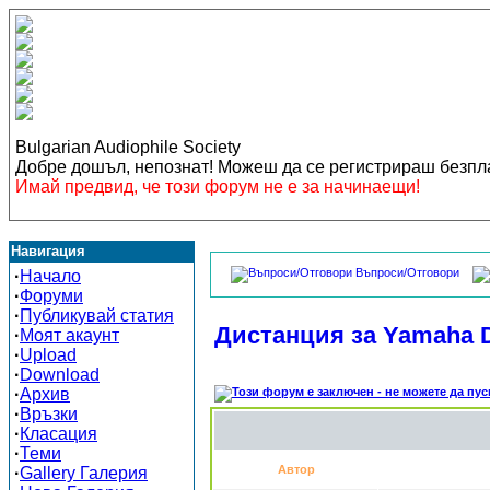
Bulgarian Audiophile Society
Добре дошъл, непознат! Можеш да се регистрираш безп
Имай предвид, че този форум не е за начинаещи!
Навигация
Въпроси/Отговори
·
Начало
·
Форуми
·
Публикувай статия
Дистанция за Yamaha 
·
Моят акаунт
·
Upload
·
Download
·
Архив
·
Връзки
·
Класация
·
Теми
Автор
·
Gallery Галерия