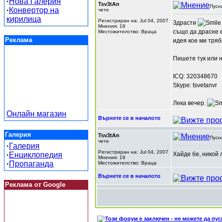
·
Нова Галерия
Tsv3tAn
Пусн
·
Конвертор на
чете
кирилица
Регистриран на: Jul 04, 2007
Здрасти
Мнения: 19
също да драсне 
Местожителство: Враца
Реклама
идея кое ми тряб
Пишете тук или 
ICQ: 320348670
Skype: tsvetanvr
Лека вечер.
Онлайн магазин
Върнете се в началото
Галерия
Tsv3tAn
Пусн
чете
·
Галерия
Регистриран на: Jul 04, 2007
·
Енциклопедия
Хайде бе, никой 
Мнения: 19
·
Пропаганда
Местожителство: Враца
Върнете се в началото
Реклама от Google