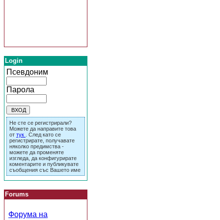
Login
Псевдоним
Парола
Не сте се регистрирали?
Можете да направите това
от
тук
. След като се
регистрирате, получавате
няколко предимства -
можете да променяте
изгледа, да конфигурирате
коментарите и публикувате
съобщения със Вашето име
Forums
Форума на