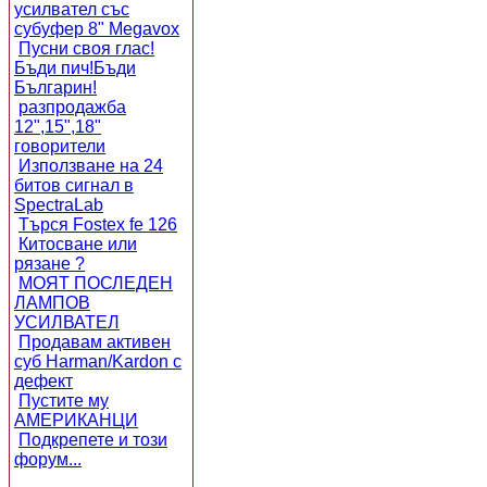
усилвател със
субуфер 8" Megavox
Пусни своя глас!
Бъди пич!Бъди
Българин!
разпродажба
12",15",18"
говорители
Използване на 24
битов сигнал в
SpectraLab
Търся Fostex fe 126
Китосване или
рязане ?
МОЯТ ПОСЛЕДЕН
ЛАМПОВ
УСИЛВАТЕЛ
Продавам активен
суб Harman/Kardon с
дефект
Пустите му
АМЕРИКАНЦИ
Подкрепете и този
форум...