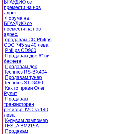
БГАУДИО се
премести на нов
адрес.
Форума на
БГАУДИО се
премести на нов
адрес.
продавам CD Philips
CDC 745 за 40 лева
Philips CD960
Продавам две 6" ви
басчета
Продавам дек
Technics RS-BX404
Продавам тунер
Technics ST-G460
Как го прави Олег
Рулит
Продавам
транзисторен
ресивър JVC за 140
лева
Купувам лампомер
TESLA BM215A
Продавам