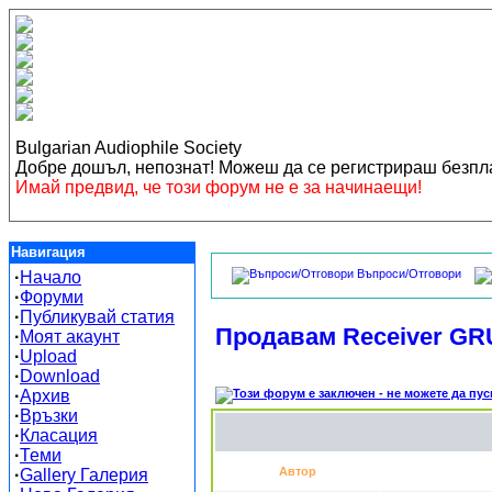
Bulgarian Audiophile Society
Добре дошъл, непознат! Можеш да се регистрираш безп
Имай предвид, че този форум не е за начинаещи!
Навигация
Въпроси/Отговори
·
Начало
·
Форуми
·
Публикувай статия
Продавам Receiver GR
·
Моят акаунт
·
Upload
·
Download
·
Архив
·
Връзки
·
Класация
·
Теми
Автор
·
Gallery Галерия