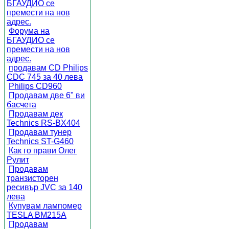
БГАУДИО се
премести на нов
адрес.
Форума на
БГАУДИО се
премести на нов
адрес.
продавам CD Philips
CDC 745 за 40 лева
Philips CD960
Продавам две 6" ви
басчета
Продавам дек
Technics RS-BX404
Продавам тунер
Technics ST-G460
Как го прави Олег
Рулит
Продавам
транзисторен
ресивър JVC за 140
лева
Купувам лампомер
TESLA BM215A
Продавам