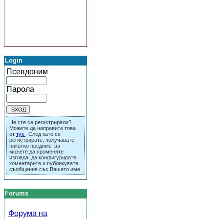
Login
Псевдоним
Парола
Не сте се регистрирали?
Можете да направите това
от
тук
. След като се
регистрирате, получавате
няколко предимства -
можете да променяте
изгледа, да конфигурирате
коментарите и публикувате
съобщения със Вашето име
Forums
Форума на