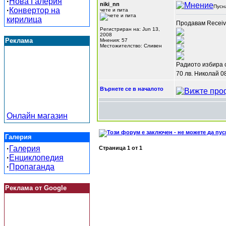
·
Нова Галерия
niki_nn
Пусн
·
Конвертор на
чете и пита
кирилица
Продавам Recei
Регистриран на: Jun 13,
2008
Реклама
Мнения: 57
Местожителство: Сливен
Радиото избира с
70 лв. Николай 
Върнете се в началото
Онлайн магазин
Галерия
·
Галерия
Страница
1
от
1
·
Енциклопедия
·
Пропаганда
Реклама от Google