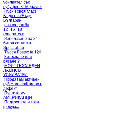
усилвател със
субуфер 8" Megavox
Пусни своя глас!
Бъди пич!Бъди
Българин!
разпродажба
12",15",18"
говорители
Използване на 24
битов сигнал в
SpectraLab
Търся Fostex fe 126
Китосване или
рязане ?
МОЯТ ПОСЛЕДЕН
ЛАМПОВ
УСИЛВАТЕЛ
Продавам активен
суб Harman/Kardon с
дефект
Пустите му
АМЕРИКАНЦИ
Подкрепете и този
форум...