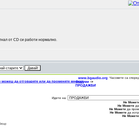
игнал от CD си работи нормално.
www.bgaudio.org
Часовете са споре
Форуми
->
ПРОДАЖБИ
Идете на:
Не Может
Не Можете
да
Не Можете
да пром
Не Можете
да изтр
Не Можете
Group