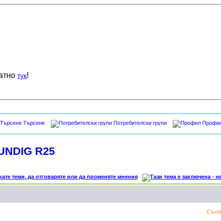
латно
!
тук
Търсене
Потребителски групи
Профи
UNDIG R25
Съоб