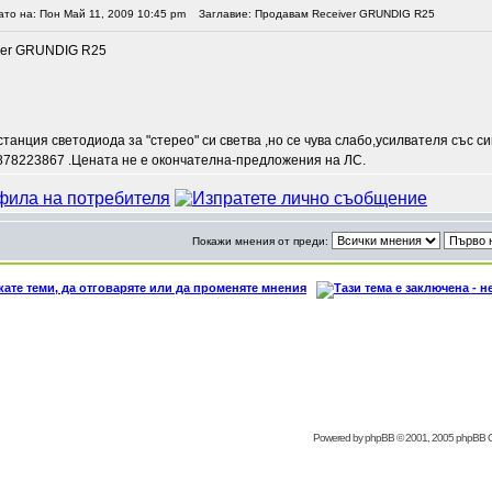
ато на: Пон Май 11, 2009 10:45 pm
Заглавие: Продавам Receiver GRUNDIG R25
ver GRUNDIG R25
танция светодиода за "стерео" си светва ,но се чува слабо,усилвателя със с
0878223867 .Цената не е окончателна-предложения на ЛС.
Покажи мнения от преди:
Powered by
phpBB
© 2001, 2005 phpBB 