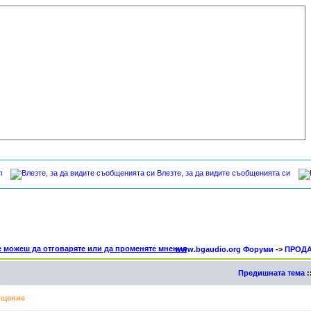
л
Влезте, за да видите съобщенията си
www.bgaudio.org Форуми
->
ПРОД
Предишната тема
:
щение