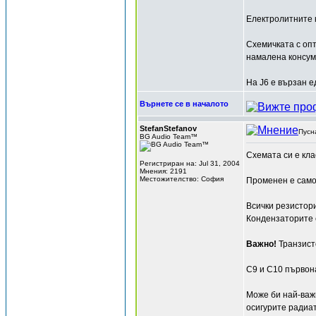
Електролитните 
Схемичката с опт
намалена консума
На J6 е вързан е
Върнете се в началото
StefanStefanov
Пусн
BG Audio Team™
Схемата си е кла
Регистриран на: Jul 31, 2004
Мнения: 2191
Местожителство: София
Променен е само
Всички резистор
Кондензаторите 
Важно!
Транзист
C9 и C10 първон
Може би най-важн
осигурите радиат