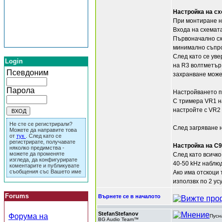
Настройка на сх
При монтиране н
Входа на схемата
Първоначално сх
минимално съпро
След като се уве
Login
на R3 волтметър 
Псевдоним
захранване може 
Парола
Настройването п
С тримера VR1 на
настройте с VR2
Не сте се регистрирали?
След загряване н
Можете да направите това
от
тук
. След като се
регистрирате, получавате
Настройка на C9
няколко предимства -
можете да променяте
След като всичко
изгледа, да конфигурирате
40-50 kHz наблю
коментарите и публикувате
съобщения със Вашето име
Ако има отскоци 
използвх по 2 ус
Forums
Върнете се в началото
StefanStefanov
Форума на
Пусн
BG Audio Team™