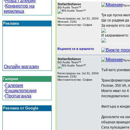
·
Нова Галерия
StefanStefanov
·
Конвертор на
Пусн
BG Audio Team™
кирилица
Тук ще пусна мал
Регистриран на: Jul 31, 2004
Ще се радвам да
Мнения: 2191
Реклама
Местожителство: София
За начало ето сх
И захранването:
Върнете се в началото
StefanStefanov
Пусн
BG Audio Team™
Онлайн магазин
Тъй като усилвае
Регистриран на: Jul 31, 2004
Мнения: 2191
Галерия
Местожителство: София
Трансформаторит
·
Галерия
Полски, 350 VA, п
·
Енциклопедия
Моите имат по 4 
·
Пропаганда
последователно 
Филтъра и конден
Реклама от Google
Дроселите на зах
обърнах краищат
Сега пулсациите