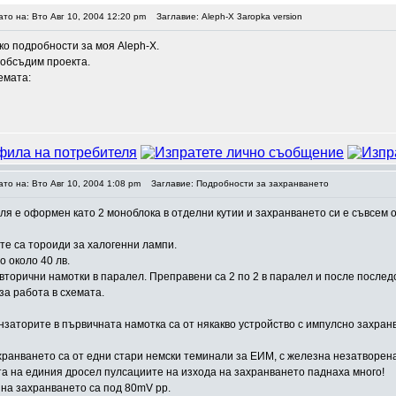
ато на: Вто Авг 10, 2004 12:20 pm
Заглавие: Aleph-X 3aropka version
ко подробности за моя Aleph-X.
 обсъдим проекта.
емата:
ато на: Вто Авг 10, 2004 1:08 pm
Заглавие: Подробности за захранването
ля е оформeн като 2 моноблока в отделни кутии и захранването си е съвсем о
е са тороиди за халогенни лампи.
о около 40 лв.
вторични намотки в паралел. Преправени са 2 по 2 в паралел и после послед
за работа в схемата.
заторите в първичната намотка са от някакво устройство с импулсно захран
ранването са от едни стари немски теминали за ЕИМ, с железна незатворена 
а на единия дросел пулсациите на изхода на захранването паднаха много!
 на захранването са под 80mV pp.