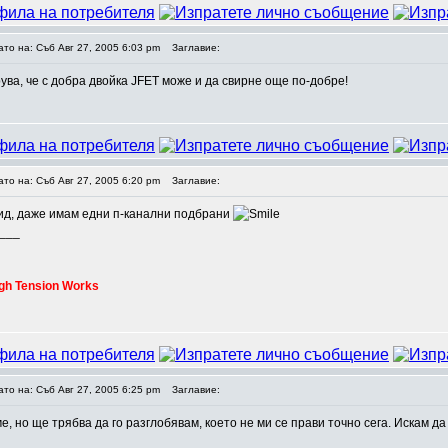
ато на: Съб Авг 27, 2005 6:03 pm
Заглавие:
рува, че с добра двойка JFET може и да свирне още по-добре!
ато на: Съб Авг 27, 2005 6:20 pm
Заглавие:
ид, даже имам едни п-канални подбрани
___
gh Tension Works
ато на: Съб Авг 27, 2005 6:25 pm
Заглавие:
, но ще трябва да го разглобявам, което не ми се прави точно сега. Искам д