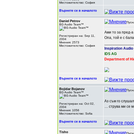
Местожителство: София
Върнете се в началото
Daniel Petrov
Пусн
BG Audio Team™
Ами то за пред-а
Регистриран на: Sep 11,
Опа, той е с бал
2004
Мнения: 2573
______________
Местожителство: София
Inspiration Audio
IDS AG
Department of Hi
Върнете се в началото
Bojidar Bojanov
Пусн
BG Audio Team™
Аз съм го слушал
Регистриран на: Oct 02,
.... струва ми се 
2004
Мнения: 1056
Местожителство: Sofia
Върнете се в началото
Tisho
Пусн