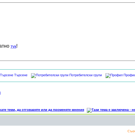
латно
!
тук
Търсене
Потребителски групи
Профи
n
Съо