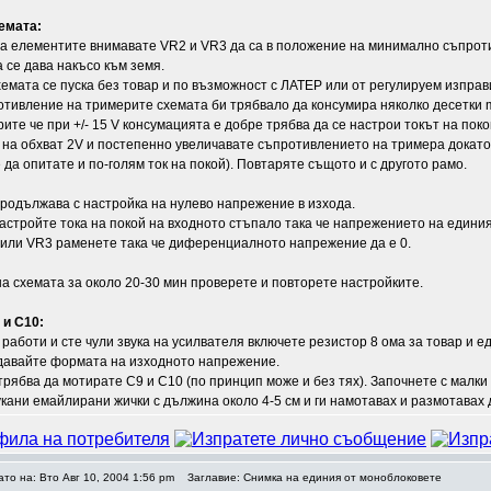
емата:
а елементите внимавате VR2 и VR3 да са в положение на минимално съпрот
 се дава накъсо към земя.
емата се пуска без товар и по възможност с ЛАТЕР или от регулируем изправ
тивление на тримерите схемата би трябвало да консумира няколко десетки 
рите че при +/- 15 V консумацията е добре трябва да се настрои токът на по
на обхват 2V и постепенно увеличавате съпротивлението на тримера докато н
да опитате и по-голям ток на покой). Повтаряте същото и с другото рамо.
родължава с настройка на нулево напрежение в изхода.
стройте тока на покой на входното стъпало така че напрежението на единия
 или VR3 раменете така че диференциалното напрежение да е 0.
а схемата за около 20-30 мин проверете и повторете настройките.
 и C10:
 работи и сте чули звука на усилвателя включете резистор 8 ома за товар и 
давайте формата на изходното напрежение.
трябва да мотирате C9 и C10 (по принцип може и без тях). Започнете с малки
укани емайлирани жички с дължина около 4-5 см и ги намотавах и размотавах д
ато на: Вто Авг 10, 2004 1:56 pm
Заглавие: Снимка на единия от моноблоковете