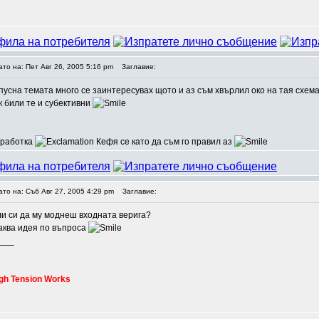
ато на: Пет Авг 26, 2005 5:16 pm
Заглавие:
 пусна темата много се заинтересувах щото и аз съм хвърлил око на тая схем
к били те и субективни
зработка
Кефя се като да съм го правил аз
ато на: Съб Авг 27, 2005 4:29 pm
Заглавие:
ли си да му моднеш входната верига?
каква идея по въпроса
___
gh Tension Works