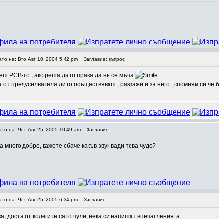
ато на: Вто Авг 10, 2004 5:42 pm
Заглавие: въпрос
еш PCB-то , ако реша да го правя да не се мъча
.
а от предусилвателя ли го осъществяваш , разкажи и за него , спомням си че б
ато на: Чет Авг 25, 2005 10:49 am
Заглавие:
 много добре, кажете обаче какъв звук вади това чудо?
ато на: Чет Авг 25, 2005 6:34 pm
Заглавие:
а, доста от колегите са го чули, нека си напишат впечатленията.