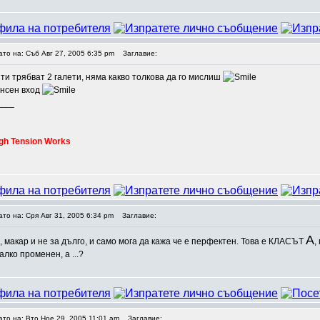
ато на: Съб Авг 27, 2005 6:35 pm
Заглавие:
 ти трябват 2 галети, няма какво толкова да го мислиш
ансен вход
___
gh Tension Works
ато на: Сря Авг 31, 2005 6:34 pm
Заглавие:
А
, макар и не за дълго, и само мога да кажа че е перфектен. Това е КЛАСЪТ
,
малко променен, а ...?
ато на: Вто Ное 29, 2005 11:01 am
Заглавие: