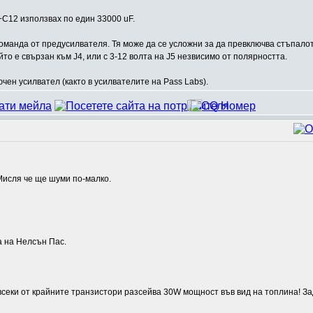
+C12 използвах по един 33000 uF.
оманда от предусилвателя. Тя може да се усложни за да превключва стъпалот
то е свързан към J4, или с 3-12 волта на J5 незвисимо от полярността.
чен усилвател (както в усилвателите на Pass Labs).
Мисля че ще шуми по-малко.
а на Нелсън Пас.
 всеки от крайните транзистори разсейва 30W мощност във вид на топлина! З