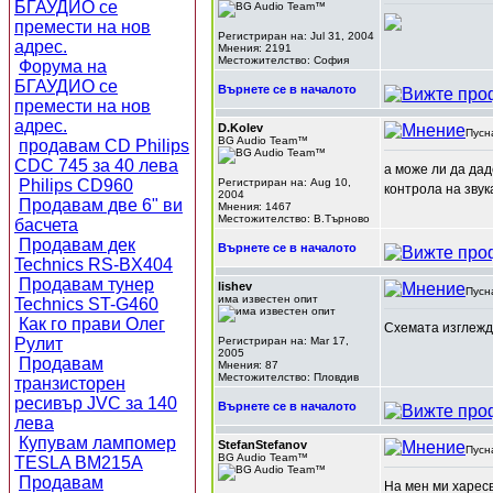
БГАУДИО се
премести на нов
Регистриран на: Jul 31, 2004
адрес.
Мнения: 2191
Местожителство: София
Форума на
БГАУДИО се
Върнете се в началото
премести на нов
адрес.
D.Kolev
Пусн
BG Audio Team™
продавам CD Philips
CDC 745 за 40 лева
а може ли да дад
Philips CD960
Регистриран на: Aug 10,
контрола на звук
2004
Продавам две 6" ви
Мнения: 1467
Местожителство: В.Търново
басчета
Продавам дек
Върнете се в началото
Technics RS-BX404
Продавам тунер
lishev
Пусн
има известен опит
Technics ST-G460
Как го прави Олег
Схемата изглежда
Рулит
Регистриран на: Mar 17,
2005
Продавам
Мнения: 87
Местожителство: Пловдив
транзисторен
ресивър JVC за 140
Върнете се в началото
лева
Купувам лампомер
StefanStefanov
Пусн
BG Audio Team™
TESLA BM215A
Продавам
На мен ми харесв