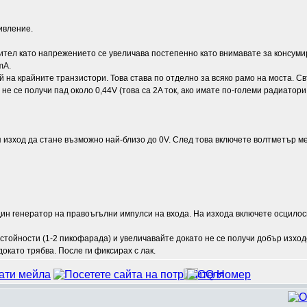
ивление.
ител като напрежението се увеличава постепенно като внимавате за консуми
mA.
кой на крайните транзистори. Това става по отделно за всяко рамо на моста. 
е се получи пад около 0,44V (това са 2A ток, ако имате по-големи радиатор
 изход да стане възможно най-близо до 0V. След това включете волтметър м
един генератор на правоъгълни импулси на входа. На изхода включете осцилос
 стойности (1-2 пикофарада) и увеличавайте докато не се получи добър изход
окато трябва. После ги фиксирах с лак.