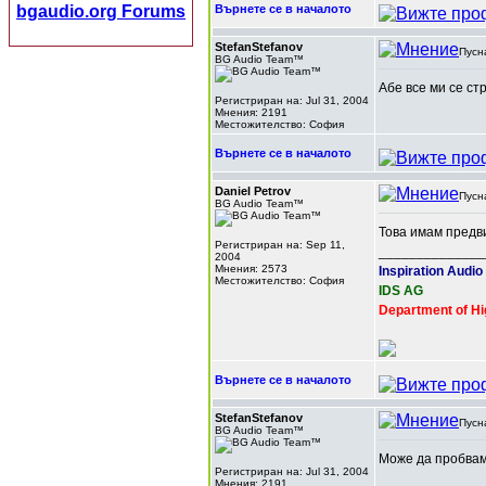
bgaudio.org Forums
Върнете се в началото
StefanStefanov
Пусн
BG Audio Team™
Абе все ми се ст
Регистриран на: Jul 31, 2004
Мнения: 2191
Местожителство: София
Върнете се в началото
Daniel Petrov
Пусн
BG Audio Team™
Това имам предв
Регистриран на: Sep 11,
______________
2004
Мнения: 2573
Inspiration Audio
Местожителство: София
IDS AG
Department of Hi
Върнете се в началото
StefanStefanov
Пусн
BG Audio Team™
Може да пробваме
Регистриран на: Jul 31, 2004
Мнения: 2191