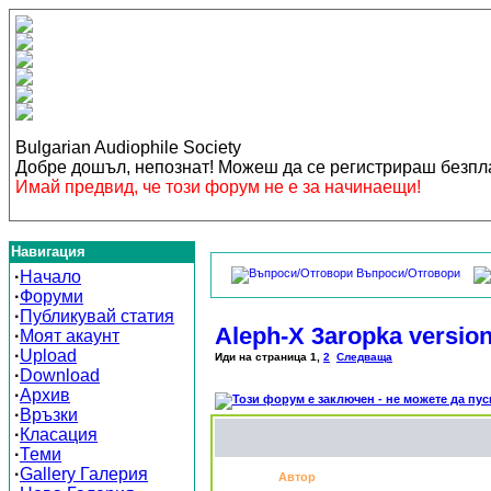
Bulgarian Audiophile Society
Добре дошъл, непознат! Можеш да се регистрираш безп
Имай предвид, че този форум не е за начинаещи!
Навигация
Въпроси/Отговори
·
Начало
·
Форуми
·
Публикувай статия
Aleph-X 3aropka versio
·
Моят акаунт
·
Upload
Иди на страница
1
,
2
Следваща
·
Download
·
Архив
·
Връзки
·
Класация
·
Теми
·
Gallery Галерия
Автор