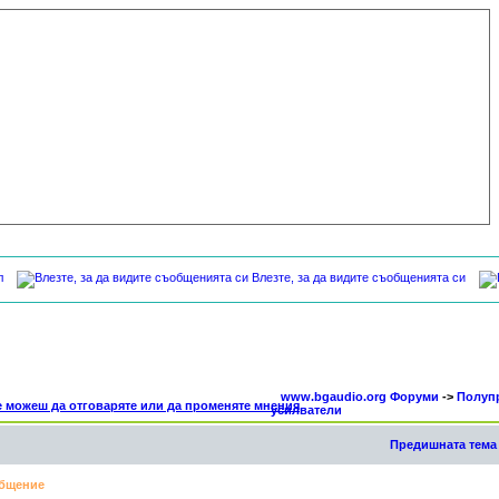
л
Влезте, за да видите съобщенията си
www.bgaudio.org Форуми
->
Полуп
усилватели
Предишната тема
бщение