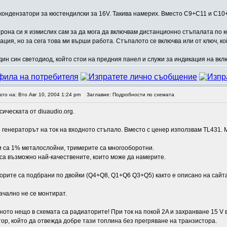
кондензатори за кюстендилски за 16V. Такива намерих. Вместо C9+C11 и C10
рона си я измислих сам за да мога да включвам дистанционно стъпалата по к
ция, но за сега това ми върши работа. Стъпалото се включва или от ключ, кой
дин син светодиод, който стои на предния панел и служи за индикация на вклю
ато на: Вто Авг 10, 2004 1:24 pm
Заглавие: Подробности по схемата
сическата от diuaudio.org.
 генераторът на ток на входното стъпало. Вместо с ценер използвам TL431. 
и са 1% металослойни, тримерите са многооборотни.
са възможно най-качествените, които може да намерите.
орите са подбрани по двойки (Q4+Q8, Q1+Q6 Q3+Q5) както е описано на сайт
ачално не се монтират.
ото нещо в схемата са радиаторите! При ток на покой 2A и захранване 15 V
ор, който да отвежда добре тази топлина без прегряване на транзистора.