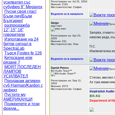
усилвател със
Регистриран на: Jul 31, 2004
Мнения: 2191
субуфер 8" Megavox
Местожителство: София
Пусни своя глас!
Върнете се в началото
Бъди пич!Бъди
Българин!
Sergo
Пусн
разпродажба
има опит
12",15",18"
3aropka, откакто
говорители
Регистриран на: Apr 23,
няколко реда, пъ
Използване на 24
2005
Мнения: 231
битов сигнал в
Местожителство: Лом
П.С.
SpectraLab
Изключителна и
Търся Fostex fe 126
Китосване или
Върнете се в началото
рязане ?
МОЯТ ПОСЛЕДЕН
Daniel Petrov
Пусн
ЛАМПОВ
BG Audio Team™
УСИЛВАТЕЛ
Степан, мислил 
Продавам активен
Регистриран на: Sep 11,
Аз тука имам ня
2004
суб Harman/Kardon с
Мнения: 2573
______________
Местожителство: София
дефект
Inspiration Audio
Пустите му
IDS AG
АМЕРИКАНЦИ
Department of Hi
Подкрепете и този
форум...