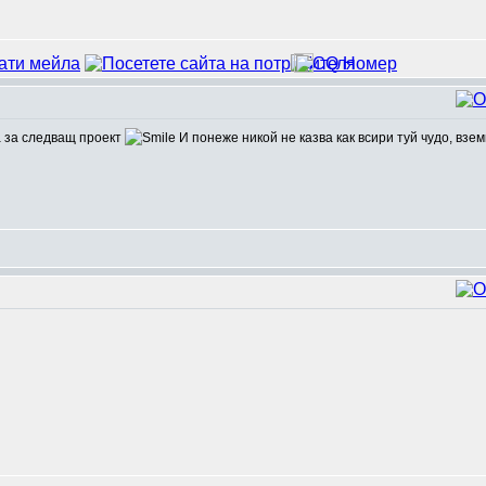
а за следващ проект
И понеже никой не казва как всири туй чудо, взе