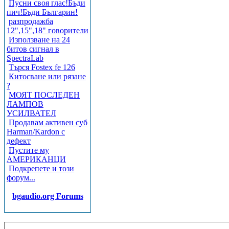
Пусни своя глас!Бъди
пич!Бъди Българин!
разпродажба
12",15",18" говорители
Използване на 24
битов сигнал в
SpectraLab
Търся Fostex fe 126
Китосване или рязане
?
МОЯТ ПОСЛЕДЕН
ЛАМПОВ
УСИЛВАТЕЛ
Продавам активен суб
Harman/Kardon с
дефект
Пустите му
АМЕРИКАНЦИ
Подкрепете и този
форум...
bgaudio.org Forums