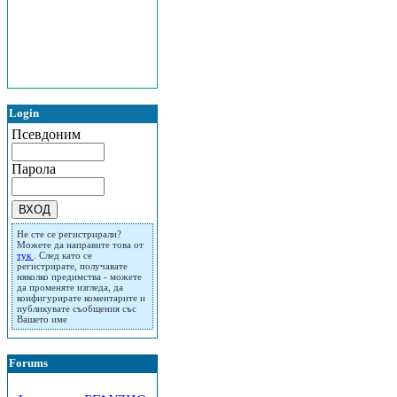
Login
Псевдоним
Парола
Не сте се регистрирали?
Можете да направите това от
тук
. След като се
регистрирате, получавате
няколко предимства - можете
да променяте изгледа, да
конфигурирате коментарите и
публикувате съобщения със
Вашето име
Forums