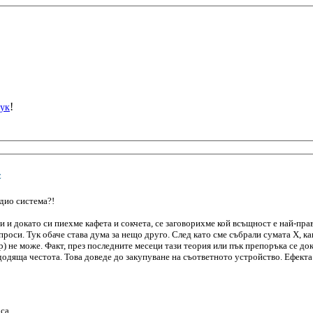
!
тук
C
удио система?!
 и докато си пиехме кафета и сокчета, се заговорихме кой всъщност е най-пра
ъпроси. Тук обаче става дума за нещо друго. След като сме събрали сумата Х, ка
) не може. Факт, през последните месеци тази теория или пък препоръка се доказ
одяща честота. Това доведе до закупуване на съответното устройство. Ефекта е
са.