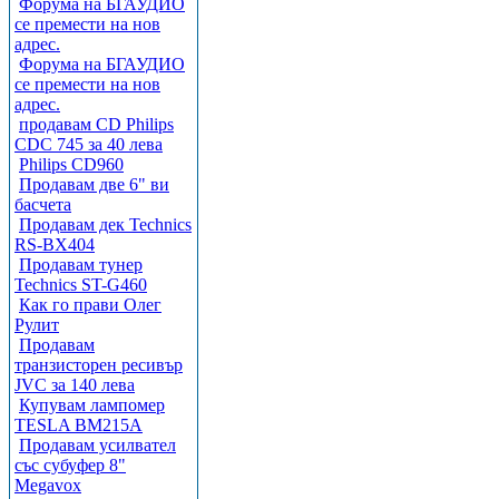
Форума на БГАУДИО
се премести на нов
адрес.
Форума на БГАУДИО
се премести на нов
адрес.
продавам CD Philips
CDC 745 за 40 лева
Philips CD960
Продавам две 6" ви
басчета
Продавам дек Technics
RS-BX404
Продавам тунер
Technics ST-G460
Как го прави Олег
Рулит
Продавам
транзисторен ресивър
JVC за 140 лева
Купувам лампомер
TESLA BM215A
Продавам усилвател
със субуфер 8"
Megavox