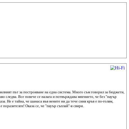
вилният път за построяване на една система. Много съм говорил за бюджети,
кво следва. Все повече се налага и потвърждава мнението, че без "пауър
а. Не е тайна, че шанаса във вените ни да тече синя кръв е по-голям,
 поразителен! Оказа се, че "пауър съплай"-я свири.