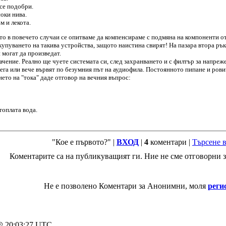
 се подобри.
оки нива.
м и лекота.
ито в повечето случаи се опитваме да компенсираме с подмяна на компоненти от
пуването на такива устройства, защото наистина свирят! На пазара втора ръка в
 могат да произведат.
ачение. Реално ще чуете системата си, след захранването и с филтър за напреж
 сега или вече вървят по безумния път на аудиофила. Постоянното пипане и ров
нето на "тока" даде отговор на вечния въпрос:
 топлата вода.
"Кое е първото?" |
ВХОД
|
4
коментари |
Търсене 
Коментарите са на публикуващият ги. Ние не сме отговорни з
Не е позволено Коментари за Анонимни, моля
реги
 @ 20:03:27 UTC