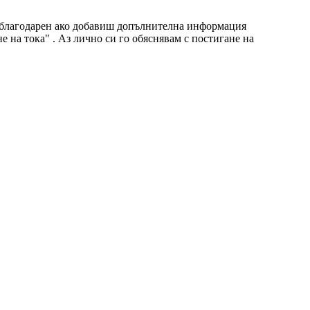
м благодарен ако добавиш допълнителна информация
 на тока" . Аз лично си го обяснявам с постигане на