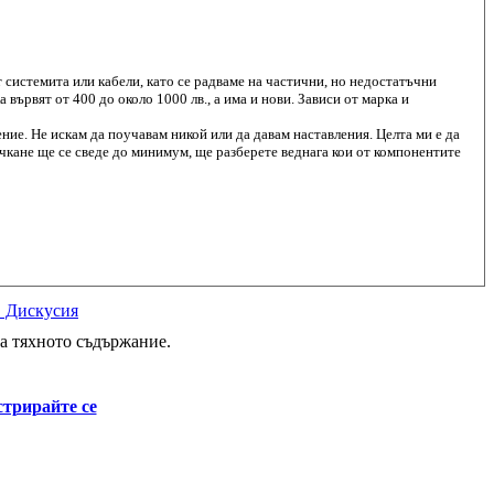
 системита или кабели, като се радваме на частични, но недостатъчни
ървят от 400 до около 1000 лв., а има и нови. Зависи от марка и
ение. Не искам да поучавам никой или да давам наставления. Целта ми е да
ичкане ще се сведе до минимум, ще разберете веднага кои от компонентите
в Дискусия
а тяхното съдържание.
стрирайте се