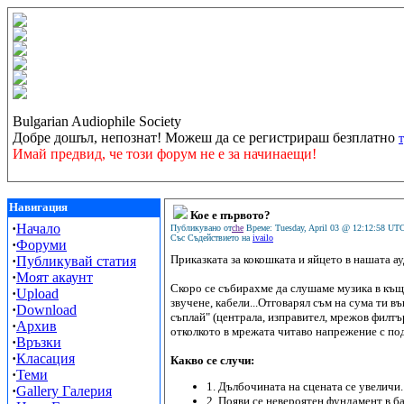
Bulgarian Audiophile Society
Добре дошъл, непознат! Можеш да се регистрираш безплатно
Имай предвид, че този форум не е за начинаещи!
Навигация
Кое е първото?
·
Начало
Публикувано от
che
Време: Tuesday, April 03 @ 12:12:58 UT
Със Съдействието на
ivailo
·
Форуми
Приказката за кокошката и яйцето в нашата а
·
Публикувай статия
·
Моят акаунт
Скоро се събирахме да слушаме музика в къщи
·
Upload
звучене, кабели...Отговарял съм на сума ти в
·
Download
съплай" (централа, изправител, мрежов филтър
·
Архив
отколкото в мрежата читаво напрежение с под
·
Връзки
·
Класация
Какво се случи:
·
Теми
1. Дълбочината на сцената се увеличи.
·
Gallery Галерия
2. Появи се невероятен фундамент в ба