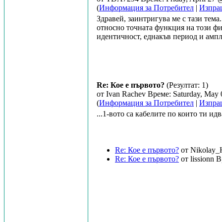
(
Информация за Потребител
|
Изпра
Здравей, заинтригува ме с тази те
относно точната функция на този фи
идентичност, еднакъв период и ампл
Re: Кое е първото?
(Резултат: 1)
от Ivan Rachev Време: Saturday, May
(
Информация за Потребител
|
Изпра
...1-вото са кабелите по които ти идв
Re: Кое е първото?
от Nikolay_
Re: Кое е първото?
от lissionn 