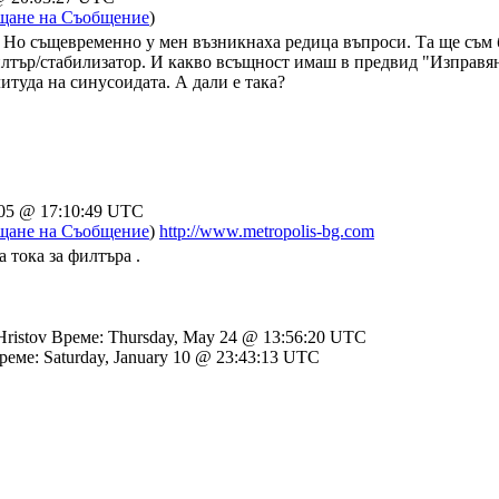
щане на Съобщение
)
ма. Но същевременно у мен възникнаха редица въпроси. Та ще съ
лтър/стабилизатор. И какво всъщност имаш в предвид "Изправяне
итуда на синусоидата. А дали е така?
 05 @ 17:10:49 UTC
щане на Съобщение
)
http://www.metropolis-bg.com
а тока за филтъра .
Hristov Време: Thursday, May 24 @ 13:56:20 UTC
Време: Saturday, January 10 @ 23:43:13 UTC