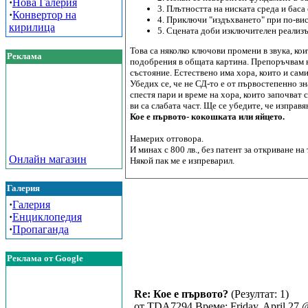
·
Нова Галерия
3. Плътността на ниската среда и баса
·
Конвертор на
4. Приключи "издъхването" при по-вис
кирилица
5. Сцената доби изключителен реализъ
Това са няколко ключови промени в звука, ко
Реклама
подобрения в общата картина. Препоръчвам ку
състояние. Естествено има хора, които и сами
Убедих се, че не СД-то е от първостепенно зн
спестя пари и време на хора, които започват
ви са слабата част. Ще се убедите, че изправя
Кое е първото- кокошката или яйцето.
Намерих отговора.
И минах с 800 лв., без патент за откриване на
Онлайн магазин
Някой пак ме е изпреварил.
Галерия
·
Галерия
·
Енциклопедия
·
Пропаганда
Реклама от Google
Re: Кое е първото?
(Резултат: 1)
от TDA7294 Време: Friday, April 27