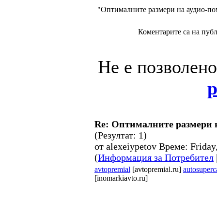
"Оптималните размери на аудио-п
Коментарите са на публ
Не е позволен
р
Re: Оптималните размери 
(Резултат: 1)
от alexeiypetov Време: Frida
(
Информация за Потребител
avtopremial
[avtopremial.ru]
autosuperc
[inomarkiavto.ru]