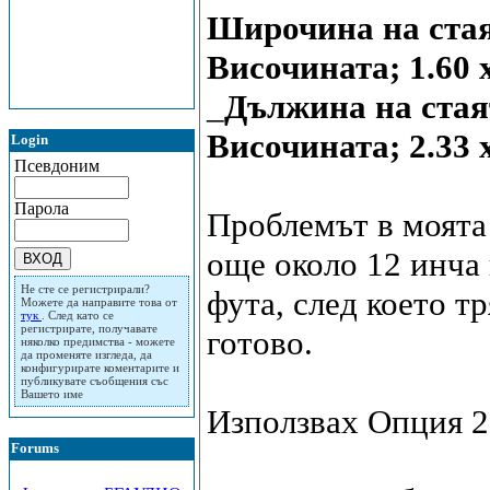
Широчина на стаят
Височината; 1.60 
_
Дължина на стаят
Височината; 2.33 
Login
Псевдоним
Парола
Проблемът в моята
още около 12 инча
Не сте се регистрирали?
фута, след което т
Можете да направите това от
тук
. След като се
регистрирате, получавате
готово.
няколко предимства - можете
да променяте изгледа, да
конфигурирате коментарите и
публикувате съобщения със
Вашето име
Използвах Опция 2
Forums