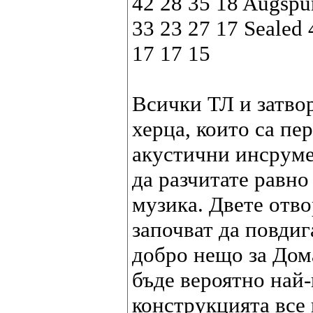
42 28 35 18 Augspu
33 23 27 17 Sealed
17 17 15
Всички ТЛ и затвор
херца, които са пе
акустични инсруме
да разчитате равно
музика. Двете отво
започват да повдиг
добро нещо за Дом
бъде вероятно най
конструкцията все 