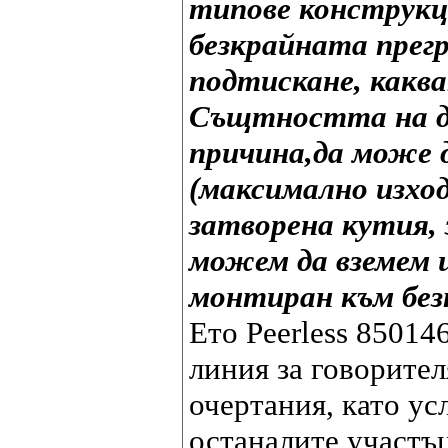
типове конструкци
безкрайната прегр
подтискане, какв
Същтността на де
причина,да може 
(максимално изход
затворена кутия,
можем да вземем 
монтиран към без
Ето Peerless 85014
линия за говорител
очертания, като ус
останалите участъц