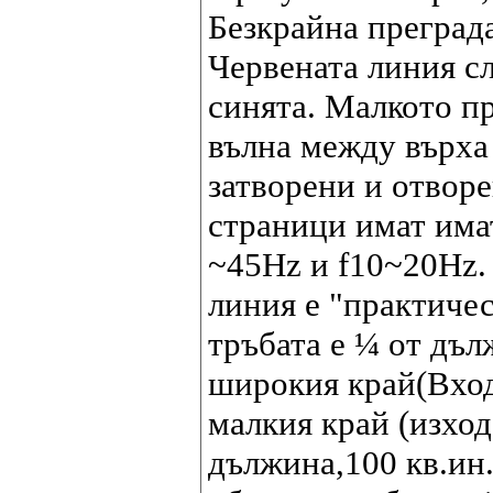
Безкрайна преград
Червената линия с
синята. Малкото пр
вълна между върха 
затворени и отворе
страници имат имат
~45Hz и f10~20Hz.
линия е "практичес
тръбата е ¼ от дъл
широкия край(Входа
малкия край (изход
дължина,100 кв.ин.