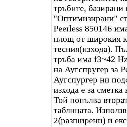
тръбите, базирани 
"Оптимизирани" сто
Peerless 850146 им
площ от широкия к
тесния(изхода). Пъ
тръба има f3~42 H
на Аугспругер за P
Аугспургер ни подс
изхода е за сметка
Той попълва втора
таблицата. Използв
2(разширени) и екс