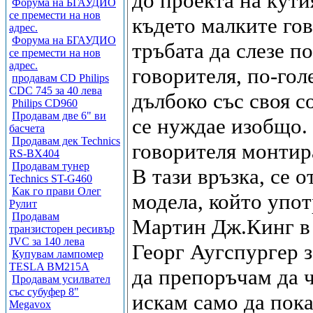
до проекта на кути
Форума на БГАУДИО
се премести на нов
където малките гов
адрес.
Форума на БГАУДИО
тръбата да слезе п
се премести на нов
адрес.
говорителя, по-гол
продавам CD Philips
CDC 745 за 40 лева
дълбоко със своя с
Philips CD960
Продавам две 6" ви
се нуждае изобщо. 
басчета
Продавам дек Technics
говорителя монтир
RS-BX404
Продавам тунер
В тази връзка, се 
Technics ST-G460
Как го прави Олег
модела, който упот
Рулит
Продавам
Мартин Дж.Кинг в 
транзисторен ресивър
JVC за 140 лева
Георг Аугспургер з
Купувам лампомер
TESLA BM215A
да препоръчам да ч
Продавам усилвател
със субуфер 8"
искам само да пок
Megavox