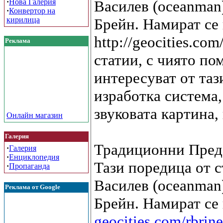
·
Нова Галерия
Василев (oceanman)
·
Конвертор на
кирилица
Брейн. Намират се в
http://geocities.co
Реклама
статии, с чиято по
интересуват от таз
изработка система,
звуковата картина,
Онлайн магазин
Галерия
Традиционни Преда
·
Галерия
·
Енциклопедия
Тази поредица от 
·
Пропаганда
Василев (oceanman)
Реклама от Google
Брейн. Намират се
geocities.com/rbrin