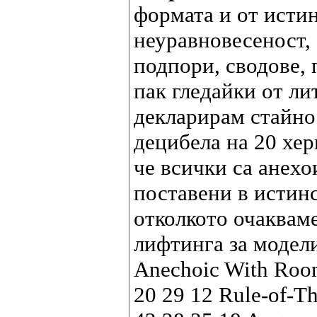
формата и от исти
неуравновесеност, 
подпори, сводове, 
пак гледайки от ли
декларирам стайно 
децибела на 20 хер
че всички са анех
поставени в истинс
отколкото очакваме
лифтинга за модели
Anechoic With Room 
20 29 12 Rule-of-T