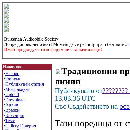
Bulgarian Audiophile Society
Добре дошъл, непознат! Можеш да се регистрираш безплатно
Имай предвид, че този форум не е за начинаещи!
Навигация
Традиционни пр
·
Начало
·
Форуми
линии
·
Публикувай статия
·
Моят акаунт
Публикувано от
????????
·
Upload
13:03:36 UTC
·
Download
·
Архив
Със Съдействието на
oc
·
Връзки
·
Класация
·
Теми
Тази поредица от 
·
Gallery Галерия