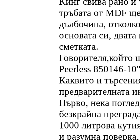
Кинг свива рано и 
тръбата от MDF ще
дълбочина, отколк
основата си, двата
сметката.
Говорителя,който 
Peerless 850146-10"
Каквито и търсения
предварителната ин
Първо, нека погле
безкрайна преград
1000 литрова кутия
и разумна поверка,