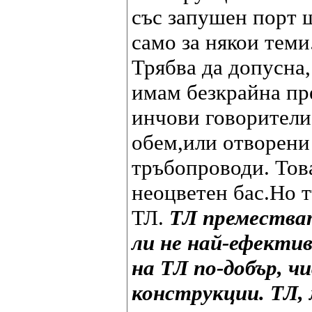
със запушен порт щ
само за някои теми
Трябва да допусна,
имам безкрайна пр
инчови говорители 
обем,или отворени
тръбопроводи. Това
неоцветен бас.Но т
ТЛ.
ТЛ преместват
ли не най-ефектив
на ТЛ по-добър, ч
конструкции.
ТЛ, 