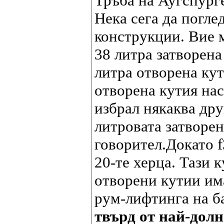
Тръба на Аугспург
Нека сега да погле
конструкции. Вие мо
38 литра затворена
литра отворена ку
отворена кутия на
избрал някаква дру
литровата затворен
говорител.Докато f3
20-те херца. Тази 
отворени кутии им
рум-лифтинга на ба
твърд от най-долн