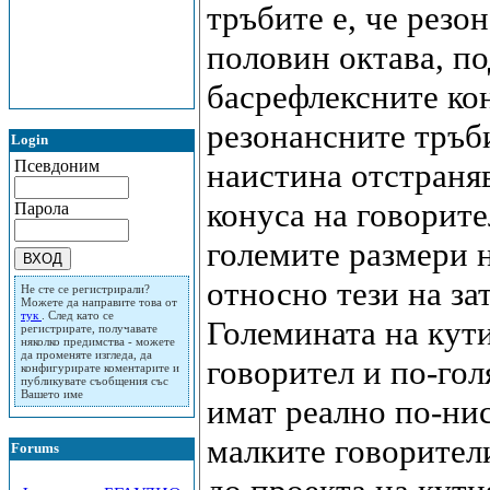
тръбите е, че резо
половин октава, по
басрефлексните ко
резонансните тръби
Login
Псевдоним
наистина отстраняв
конуса на говорите
Парола
големите размери 
относно тези на за
Не сте се регистрирали?
Можете да направите това от
тук
. След като се
Големината на кути
регистрирате, получавате
няколко предимства - можете
да променяте изгледа, да
говорител и по-гол
конфигурирате коментарите и
публикувате съобщения със
Вашето име
имат реално по-нис
малките говорители
Forums