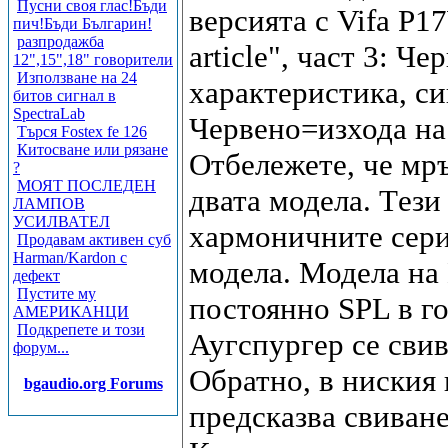
Пусни своя глас!Бъди
версията с Vifa P17
пич!Бъди Българин!
разпродажба
article", част 3: 
12",15",18" говорители
Използване на 24
характеристика, с
битов сигнал в
SpectraLab
Червено=изхода на
Търся Fostex fe 126
Китосване или рязане
Отбележете, че мръ
?
МОЯТ ПОСЛЕДЕН
двата модела. Tези
ЛАМПОВ
УСИЛВАТЕЛ
хармоничните серии
Продавам активен суб
Harman/Kardon с
модела. Модела на
дефект
Пустите му
постоянно SPL в го
АМЕРИКАНЦИ
Подкрепете и този
Аугспургер се свив
форум...
Обратно, в ниския
bgaudio.org Forums
предсказва свиване