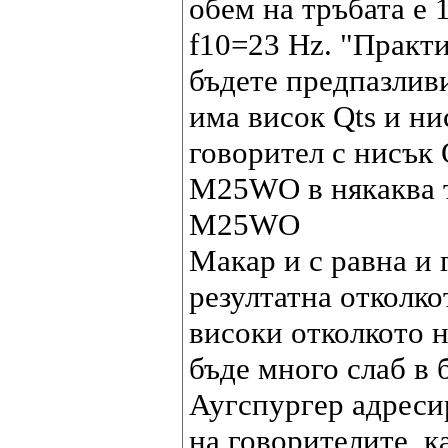
обем на тръбата е 
f10=23 Hz. "Практи
бъдете предпазливи
има висок Qts и ни
говорител с нисък 
M25WO в някаква т
M25WO
Макар и с равна и 
резултатна отколкот
високи отколкото н
бъде много слаб в 
Аугспургер адреси
на говорителите, к