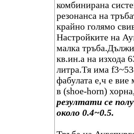
комбинирана систем
резонанса на тръба
крайно голямо свив
Настройките на Ау
малка тръба.Дължин
кв.ин.а на изхода 
литра.Тя има f3~53
фабулата е,ч е вие
в (shoe-horn) хорна
резултати се полу
около 0.4~0.5.