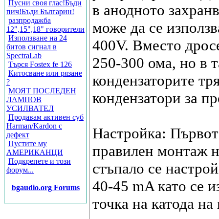
Пусни своя глас!Бъди
в анодното захран
пич!Бъди Българин!
разпродажба
може да се използв
12",15",18" говорители
Използване на 24
400V. Вместо дросе
битов сигнал в
SpectraLab
250-300 ома, но в 
Търся Fostex fe 126
Китосване или рязане
кондензаторите тря
?
МОЯТ ПОСЛЕДЕН
кондензатори за пр
ЛАМПОВ
УСИЛВАТЕЛ
Продавам активен суб
Harman/Kardon с
Настройка: Първот
дефект
Пустите му
правилен монтаж н
АМЕРИКАНЦИ
Подкрепете и този
стъпало се настрой
форум...
40-45 mA като се 
bgaudio.org Forums
точка на катода на