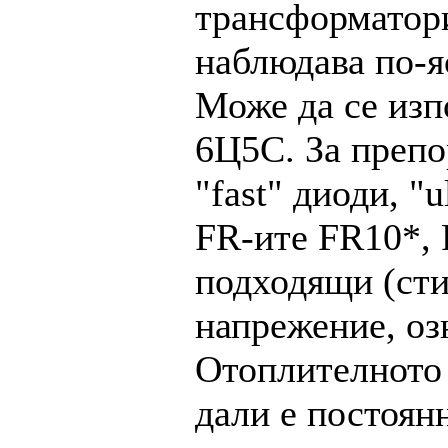
трансформатори
наблюдава по-я
Може да се изп
6Ц5С. За препо
"fast" диоди, "
FR-ите FR10*, 
подходящи (сти
напрежение, оз
Отоплителното
дали е постоян