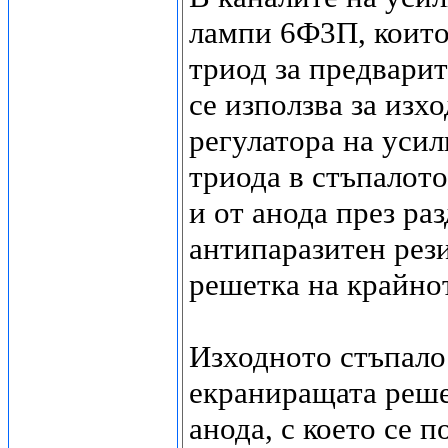
лампи 6Ф3П, които
триод за предварит
се използва за изх
регулатора на усил
триода в стъпалото
и от анода през ра
антипаразитен рез
решетка на крайно
Изходното стъпало 
екраниращата реше
анода, с което се 