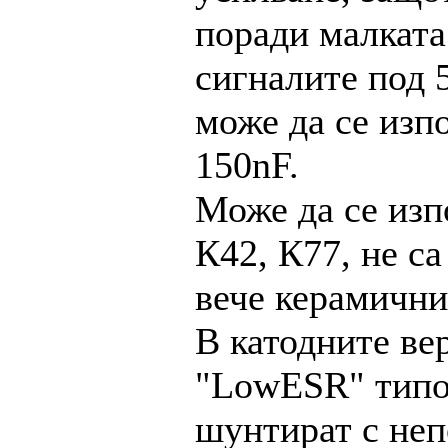
поради малката
сигналите под 
може да се изп
150nF.
Може да се изп
К42, К77, не с
вече керамични
В катодните вер
"LowESR" типов
шунтират с неп