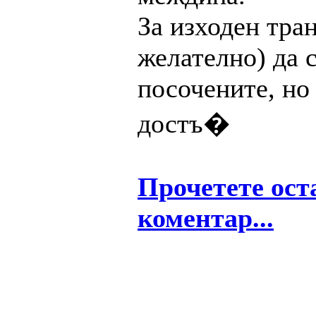
За изходен тра
желателно) да 
посочените, но 
достъ�
Прочетете ост
коментар...