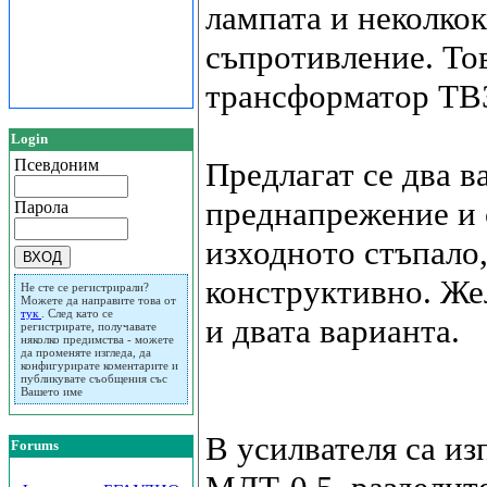
лампата и неколко
съпротивление. Тов
трансформатор ТВЗ
Login
Псевдоним
Предлагат се два в
преднапрежение и 
Парола
изходното стъпало,
конструктивно. Же
Не сте се регистрирали?
Можете да направите това от
тук
. След като се
и двата варианта.
регистрирате, получавате
няколко предимства - можете
да променяте изгледа, да
конфигурирате коментарите и
публикувате съобщения със
Вашето име
В усилвателя са и
Forums