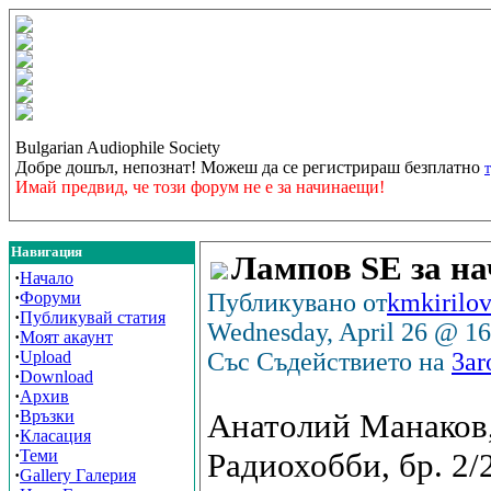
Bulgarian Audiophile Society
Добре дошъл, непознат! Можеш да се регистрираш безплатно
Имай предвид, че този форум не е за начинаещи!
Навигация
Лампов SE за н
·
Начало
·
Форуми
Публикувано от
kmkirilo
·
Публикувай статия
Wednesday, April 26 @ 1
·
Моят акаунт
·
Upload
Със Съдействието на
3ar
·
Download
·
Архив
·
Връзки
Анатолий Манаков,
·
Класация
·
Теми
Радиохобби, бр. 2/
·
Gallery Галерия