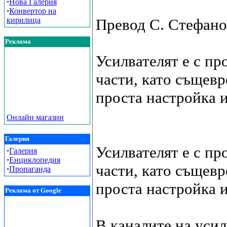
·
Нова Галерия
·
Конвертор на
кирилица
Превод С. Стефано
Реклама
Усилвателят е с п
части, като същевр
проста настройка 
Онлайн магазин
Галерия
Усилвателят е с п
·
Галерия
·
Енциклопедия
части, като същевр
·
Пропаганда
проста настройка 
Реклама от Google
В каналите на уси