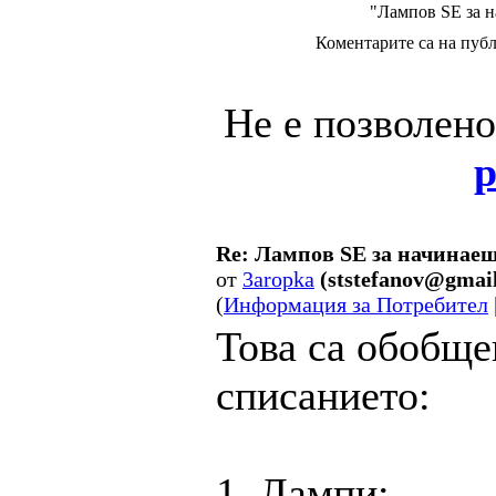
"Лампов SE за 
Коментарите са на публ
Не е позволен
р
Re: Лампов SE за начинаещ
от
3aropka
(ststefanov@gmai
(
Информация за Потребител
Това са обобще
списанието:
1. Лампи: