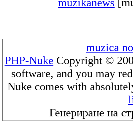
muzikanews
[mu
muzica n
PHP-Nuke
Copyright © 2005
software, and you may redi
Nuke comes with absolutely 
l
Генериране на ст