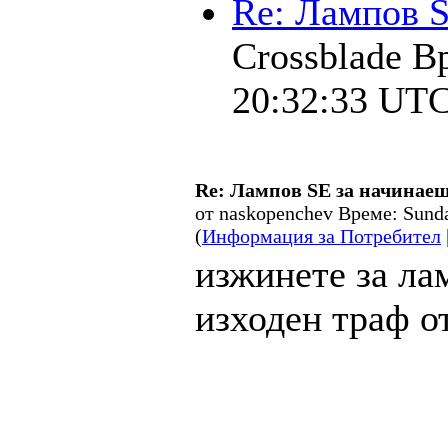
Re: Лампов S
Crossblade В
20:32:33 UT
Re: Лампов SE за начинае
от naskopenchev Време: Sund
(
Информация за Потребител
изжинете за лам
изходен траф о