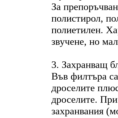
За препоръчван
полистирол, по
полиетилен. Ха
звучене, но ма
3. Захранващ б
Във филтъра са
дроселите плюс
дроселите. При
захранвания (м