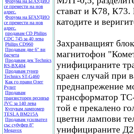
МЛТ-0,5, разделит
Форума на БГАУДИО
се премести на нов
стават и К78, К73.
адрес.
Форума на БГАУДИО
катодите и веригит
се премести на нов
адрес.
продавам CD Philips
CDC 745 за 40 лева
Захранващият блок 
Philips CD960
Продавам две 6" ви
магнитофон "Комет
басчета
Продавам дек Technics
унифицираните тр
RS-BX404
Продавам тунер
краен случай при 
Technics ST-G460
Как го прави Олег
преднапрежение мо
Рулит
Продавам
трансформатор ТС-
транзисторен ресивър
JVC за 140 лева
той е прекалено го
Купувам лампомер
TESLA BM215A
цветни лампови те
Продавам усилвател
със субуфер 8"
унифицираните Д22
Megavox