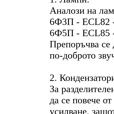
Аналози на лам
6Ф3П - ECL82 
6Ф5П - ECL85 
Препоръчва се 
по-доброто зву
2. Кондензатор
За разделителе
да се повече о
усилване, защо