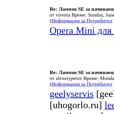
Re: Лампов SE за начинае
от virenta Време: Sunday, Ju
(
Информация за Потребител
Opera Mini для
Re: Лампов SE за начинае
от alexeiypetov Време: Mond
(
Информация за Потребител
geelyservis
[gee
[uhogorlo.ru]
le