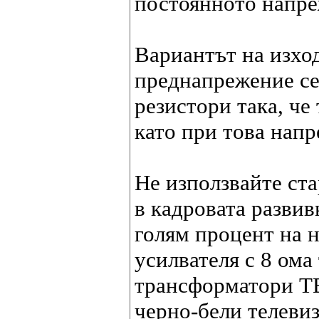
постоянното напре
Вариантът на изхо
преднапрежение се
резистори така, че
като при това напр
Не използвайте ста
в кадровата развив
голям процент на 
усилвателя с 8 ома
трансформатори ТВ
черно-бели телевиз