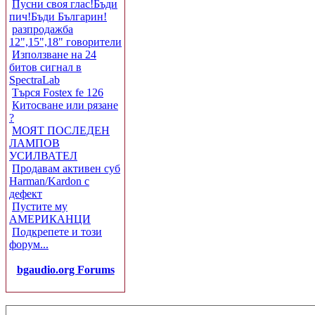
Пусни своя глас!Бъди
пич!Бъди Българин!
разпродажба
12",15",18" говорители
Използване на 24
битов сигнал в
SpectraLab
Търся Fostex fe 126
Китосване или рязане
?
МОЯТ ПОСЛЕДЕН
ЛАМПОВ
УСИЛВАТЕЛ
Продавам активен суб
Harman/Kardon с
дефект
Пустите му
АМЕРИКАНЦИ
Подкрепете и този
форум...
bgaudio.org Forums