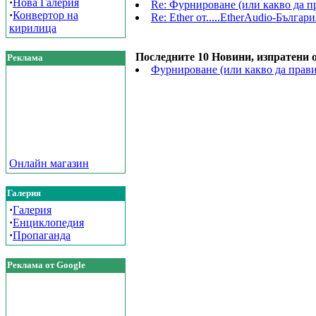
·
Нова Галерия
Re: Фурнироване (или какво да пра
·
Конвертор на
Re: Ether от.....ЕtherAudio-Българи
кирилица
Последните 10 Новини, изпратени 
Реклама
Фурнироване (или какво да правим
Онлайн магазин
Галерия
·
Галерия
·
Енциклопедия
·
Пропаганда
Реклама от Google