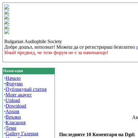
Bulgarian Audiophile Society
Добре дошъл, непознат! Можеш да се регистрираш безплатно
Имай предвид, че този форум не е за начинаещи!
Навигация
·
Начало
·
Форуми
·
Публикувай статия
·
Моят акаунт
·
Upload
·
Download
·
Архив
·
Връзки
Ак
·
Класация
·
Теми
·
Gallery Галерия
Последните 10 Коментари на Dgd: