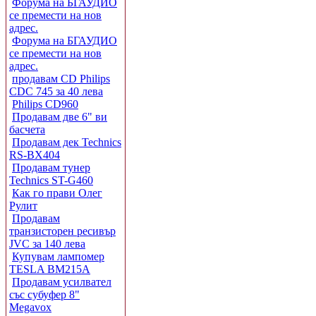
Форума на БГАУДИО
се премести на нов
адрес.
Форума на БГАУДИО
се премести на нов
адрес.
продавам CD Philips
CDC 745 за 40 лева
Philips CD960
Продавам две 6" ви
басчета
Продавам дек Technics
RS-BX404
Продавам тунер
Technics ST-G460
Как го прави Олег
Рулит
Продавам
транзисторен ресивър
JVC за 140 лева
Купувам лампомер
TESLA BM215A
Продавам усилвател
със субуфер 8"
Megavox