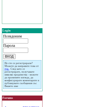
Login
Псевдоним
Парола
Не сте се регистрирали?
Можете да направите това от
тук
. След като се
регистрирате, получавате
няколко предимства - можете
да променяте изгледа, да
конфигурирате коментарите и
публикувате съобщения със
Вашето име
Forums