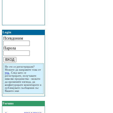
Login
Псевдоним
Парола
Не сте се регистрирали?
Можете да направите това от
тук
. След като се
регистрирате, получавате
няколко предимства - можете
да променяте изгледа, да
конфигурирате коментарите и
публикувате съобщения със
Вашето име
Forums