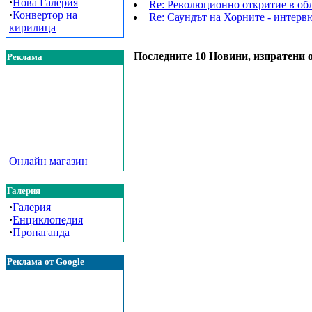
·
Нова Галерия
Re: Революционно откритие в обл
·
Конвертор на
Re: Саундът на Хорните - интерв
кирилица
Последните 10 Новини, изпратени о
Реклама
Онлайн магазин
Галерия
·
Галерия
·
Енциклопедия
·
Пропаганда
Реклама от Google