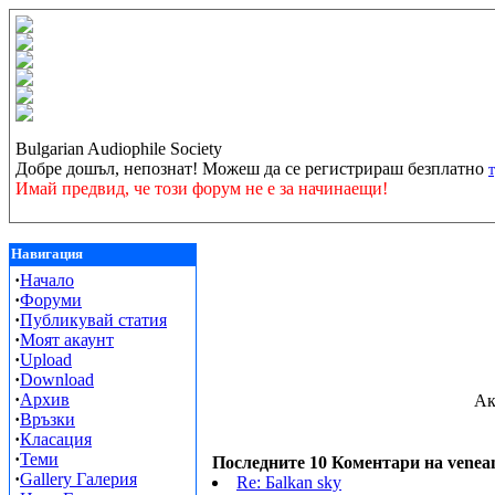
Bulgarian Audiophile Society
Добре дошъл, непознат! Можеш да се регистрираш безплатно
Имай предвид, че този форум не е за начинаещи!
Навигация
·
Начало
·
Форуми
·
Публикувай статия
·
Моят акаунт
·
Upload
·
Download
·
Архив
Ак
·
Връзки
·
Класация
·
Теми
Последните 10 Коментари на venea
·
Gallery Галерия
Re: Бalkan sky