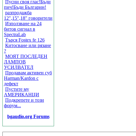
Пусни своя глас!Бъди
пич!Бъди Българин!
разпродажба
12",15",18" говорители
Използване на 24
битов сигнал в
SpectraLab
Търся Fostex fe 126
Китосване или рязане
?
МОЯТ ПОСЛЕДЕН
ЛАМПОВ
УСИЛВАТЕЛ
Продавам активен суб
Harman/Kardon с
дефект
Пустите му
АМЕРИКАНЦИ
Подкрепете и този
форум...
bgaudio.org Forums