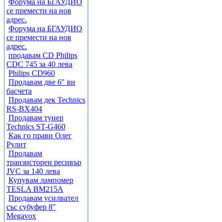
Форума на БГАУДИО
се премести на нов
адрес.
Форума на БГАУДИО
се премести на нов
адрес.
продавам CD Philips
CDC 745 за 40 лева
Philips CD960
Продавам две 6" ви
басчета
Продавам дек Technics
RS-BX404
Продавам тунер
Technics ST-G460
Как го прави Олег
Рулит
Продавам
транзисторен ресивър
JVC за 140 лева
Купувам лампомер
TESLA BM215A
Продавам усилвател
със субуфер 8"
Megavox