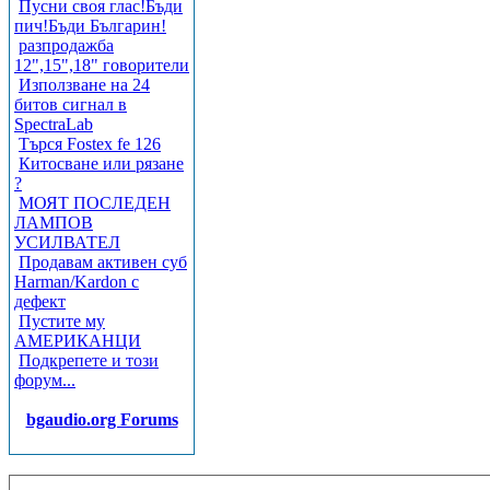
Пусни своя глас!Бъди
пич!Бъди Българин!
разпродажба
12",15",18" говорители
Използване на 24
битов сигнал в
SpectraLab
Търся Fostex fe 126
Китосване или рязане
?
МОЯТ ПОСЛЕДЕН
ЛАМПОВ
УСИЛВАТЕЛ
Продавам активен суб
Harman/Kardon с
дефект
Пустите му
АМЕРИКАНЦИ
Подкрепете и този
форум...
bgaudio.org Forums