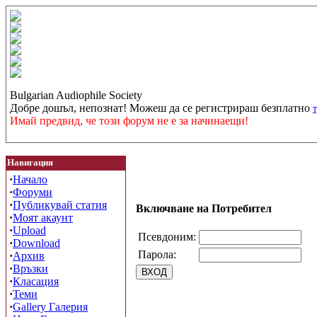
Bulgarian Audiophile Society
Добре дошъл, непознат! Можеш да се регистрираш безплатно
Имай предвид, че този форум не е за начинаещи!
Навигация
·
Начало
·
Форуми
·
Публикувай статия
Включване на Потребител
·
Моят акаунт
·
Upload
Псевдоним:
·
Download
Парола:
·
Архив
·
Връзки
·
Класация
·
Теми
·
Gallery Галерия