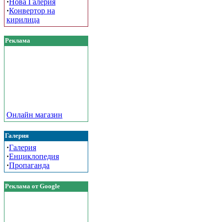
·
Нова Галерия
·
Конвертор на
кирилица
Реклама
Онлайн магазин
Галерия
·
Галерия
·
Енциклопедия
·
Пропаганда
Реклама от Google