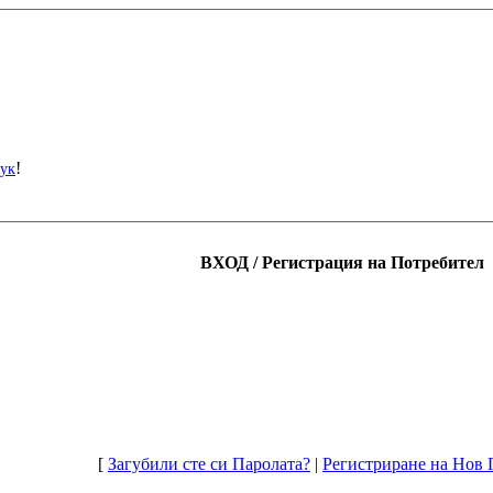
!
тук
ВХОД / Регистрация на Потребител
[
Загубили сте си Паролата?
|
Регистриране на Нов 