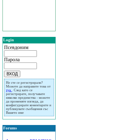
Login
Псевдоним
Парола
Не сте се регистрирали?
Можете да направите това от
тук
. След като се
регистрирате, получавате
няколко предимства - можете
да променяте изгледа, да
конфигурирате коментарите и
публикувате съобщения със
Вашето име
Forums