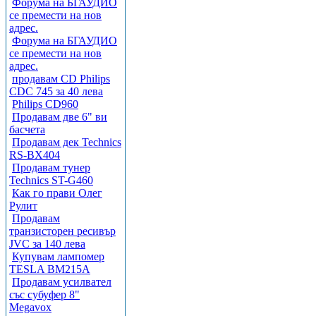
Форума на БГАУДИО
се премести на нов
адрес.
Форума на БГАУДИО
се премести на нов
адрес.
продавам CD Philips
CDC 745 за 40 лева
Philips CD960
Продавам две 6" ви
басчета
Продавам дек Technics
RS-BX404
Продавам тунер
Technics ST-G460
Как го прави Олег
Рулит
Продавам
транзисторен ресивър
JVC за 140 лева
Купувам лампомер
TESLA BM215A
Продавам усилвател
със субуфер 8"
Megavox