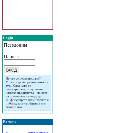
Login
Псевдоним
Парола
Не сте се регистрирали?
Можете да направите това от
тук
. След като се
регистрирате, получавате
няколко предимства - можете
да променяте изгледа, да
конфигурирате коментарите и
публикувате съобщения със
Вашето име
Forums