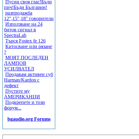
Пусни своя глас!Бъди
пич!Бъди Българин!
разпродажба
12",15",18" говорители
Използване на 24
битов сигнал в
SpectraLab
Търся Fostex fe 126
Китосване или рязане
?
МОЯТ ПОСЛЕДЕН
ЛАМПОВ
УСИЛВАТЕЛ
Продавам активен суб
Harman/Kardon с
дефект
Пустите му
АМЕРИКАНЦИ
Подкрепете и този
форум...
bgaudio.org Forums