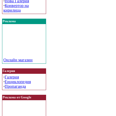
·
Нова Галерия
·
Конвертор на
кирилица
Реклама
Онлайн магазин
Галерия
·
Галерия
·
Енциклопедия
·
Пропаганда
Реклама от Google