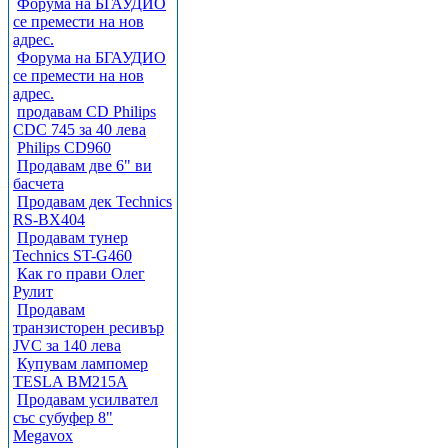
Форума на БГАУДИО
се премести на нов
адрес.
Форума на БГАУДИО
се премести на нов
адрес.
продавам CD Philips
CDC 745 за 40 лева
Philips CD960
Продавам две 6" ви
басчета
Продавам дек Technics
RS-BX404
Продавам тунер
Technics ST-G460
Как го прави Олег
Рулит
Продавам
транзисторен ресивър
JVC за 140 лева
Купувам лампомер
TESLA BM215A
Продавам усилвател
със субуфер 8"
Megavox