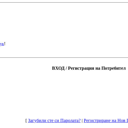
!
тук
ВХОД / Регистрация на Потребител
[
Загубили сте си Паролата?
|
Регистриране на Нов 