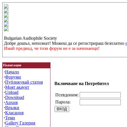
Bulgarian Audiophile Society
Добре дошъл, непознат! Можеш да се регистрираш безплатно
Имай предвид, че този форум не е за начинаещи!
Навигация
·
Начало
·
Форуми
·
Публикувай статия
Включване на Потребител
·
Моят акаунт
·
Upload
Псевдоним:
·
Download
Парола:
·
Архив
·
Връзки
·
Класация
·
Теми
·
Gallery Галерия