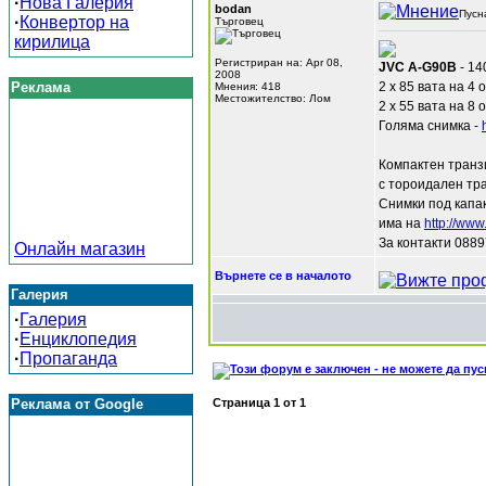
·
Нова Галерия
bodan
Пусн
·
Конвертор на
Търговец
кирилица
Регистриран на: Apr 08,
JVC A-G90B
- 14
2008
Реклама
2 х 85 вата на 4 
Мнения: 418
Местожителство: Лом
2 х 55 вата на 8 
Голяма снимка -
Компактен транз
с тороидален т
Снимки под капа
има на
http://www.
За контакти 088
Онлайн магазин
Върнете се в началото
Галерия
·
Галерия
·
Енциклопедия
·
Пропаганда
Реклама от Google
Страница
1
от
1