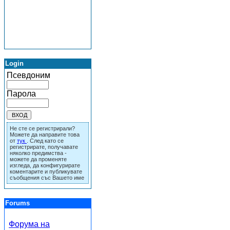
Login
Псевдоним
Парола
Не сте се регистрирали?
Можете да направите това
от
тук
. След като се
регистрирате, получавате
няколко предимства -
можете да променяте
изгледа, да конфигурирате
коментарите и публикувате
съобщения със Вашето име
Forums
Форума на