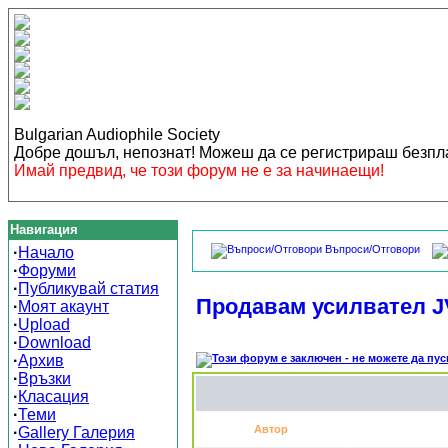
Bulgarian Audiophile Society
Добре дошъл, непознат! Можеш да се регистрираш безп
Имай предвид, че този форум не е за начинаещи!
Навигация
Въпроси/Отговори
·
Начало
·
Форуми
·
Публикувай статия
Продавам усилвател JV
·
Моят акаунт
·
Upload
·
Download
·
Архив
·
Връзки
·
Класация
·
Теми
Автор
·
Gallery Галерия