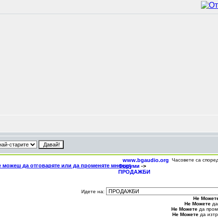
www.bgaudio.org
Часовете са споре
Форуми
->
ПРОДАЖБИ
Идете на:
Не Может
Не Можете
да
Не Можете
да пром
Не Можете
да изтр