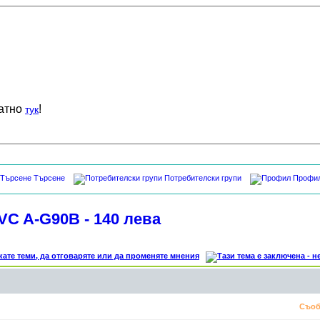
латно
!
тук
Търсене
Потребителски групи
Профи
C A-G90B - 140 лева
Съоб