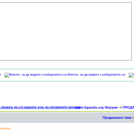
л
Влезте, за да видите съобщенията си
www.bgaudio.org Форуми
->
ПРОД
Предишната тема
:
щение