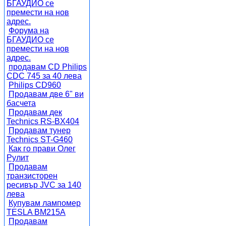
БГАУДИО се
премести на нов
адрес.
Форума на
БГАУДИО се
премести на нов
адрес.
продавам CD Philips
CDC 745 за 40 лева
Philips CD960
Продавам две 6" ви
басчета
Продавам дек
Technics RS-BX404
Продавам тунер
Technics ST-G460
Как го прави Олег
Рулит
Продавам
транзисторен
ресивър JVC за 140
лева
Купувам лампомер
TESLA BM215A
Продавам