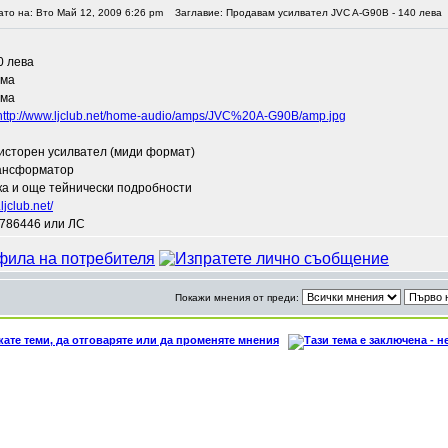
ато на: Вто Май 12, 2009 6:26 pm
Заглавие: Продавам усилвател JVC A-G90B - 140 лева
0 лева
ома
ома
http://www.ljclub.net/home-audio/amps/JVC%20A-G90B/amp.jpg
исторен усилвател (миди формат)
рансформатор
ка и още тейнически подробности
ljclub.net/
9786446 или ЛС
Покажи мнения от преди: