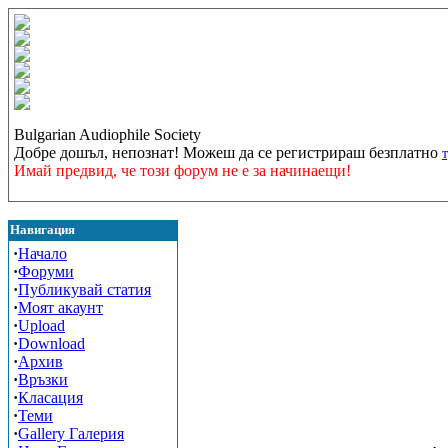
Bulgarian Audiophile Society
Добре дошъл, непознат! Можеш да се регистрираш безплатно
Имай предвид, че този форум не е за начинаещи!
Навигация
·
Начало
·
Форуми
·
Публикувай статия
·
Моят акаунт
·
Upload
·
Download
·
Архив
·
Връзки
·
Класация
·
Теми
·
Gallery Галерия