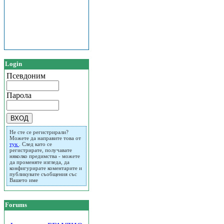
Login
Псевдоним
Парола
Не сте се регистрирали?
Можете да направите това от
тук
. След като се
регистрирате, получавате
няколко предимства - можете
да променяте изгледа, да
конфигурирате коментарите и
публикувате съобщения със
Вашето име
Forums