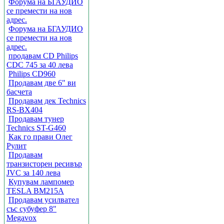
Форума на БГАУДИО
се премести на нов
адрес.
Форума на БГАУДИО
се премести на нов
адрес.
продавам CD Philips
CDC 745 за 40 лева
Philips CD960
Продавам две 6" ви
басчета
Продавам дек Technics
RS-BX404
Продавам тунер
Technics ST-G460
Как го прави Олег
Рулит
Продавам
транзисторен ресивър
JVC за 140 лева
Купувам лампомер
TESLA BM215A
Продавам усилвател
със субуфер 8"
Megavox