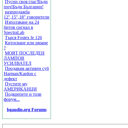
Пусни своя глас!Бъди
пич!Бъди Българин!
разпродажба
12",15",18" говорители
Използване на 24
битов сигнал в
SpectraLab
Търся Fostex fe 126
Китосване или рязане
?
МОЯТ ПОСЛЕДЕН
ЛАМПОВ
УСИЛВАТЕЛ
Продавам активен суб
Harman/Kardon с
дефект
Пустите му
АМЕРИКАНЦИ
Подкрепете и този
форум...
bgaudio.org Forums